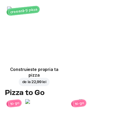
creează-ți pizza
Construieste propria ta
pizza
de la
22,99 lei
Pizza to Go
to go
to go