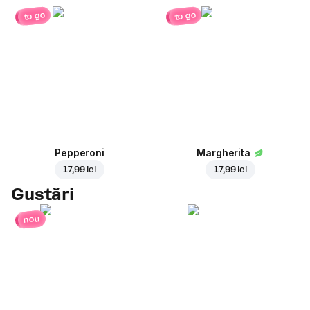
to go
to go
Pepperoni
Margherita
17,99 lei
17,99 lei
Gustări
nou