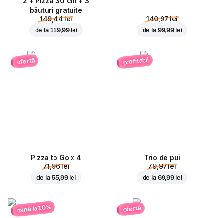
2 + Pizza 30 cm + 3
băuturi gratuite
149,44 lei
140,97 lei
de la
119,99 lei
de la
99,99 lei
profitabil
ofertă
Pizza to Go x 4
Trio de pui
71,96 lei
79,97 lei
de la
55,99 lei
de la
69,99 lei
până la 10%
ofertă