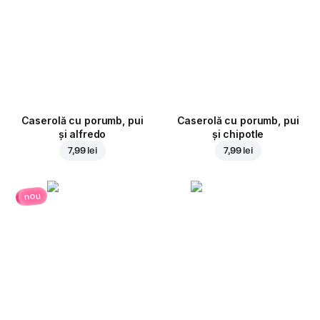
Caserolă cu porumb, pui
Caserolă cu porumb, pui
și alfredo
și chipotle
7,99 lei
7,99 lei
nou