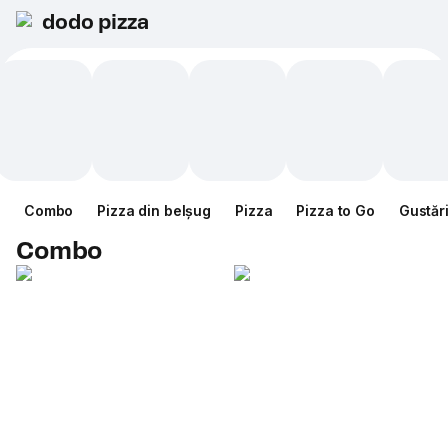
dodo pizza
Combo
Pizza din belșug
Pizza
Pizza to Go
Gustăr
Combo