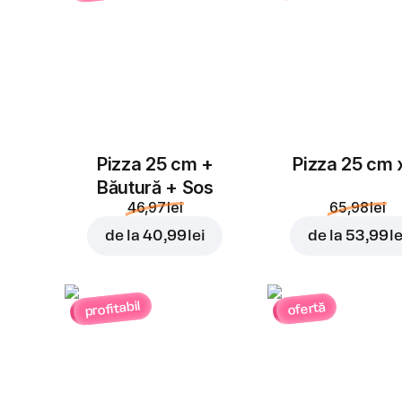
Pizza 25 cm +
Pizza 25 cm 
Băutură + Sos
46,97 lei
65,98 lei
de la
40,99 lei
de la
53,99 le
profitabil
ofertă