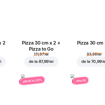
x 2
Pizza 30 cm x 2 +
Pizza 30 cm 
Pizza to Go
111,97 lei
93,98 lei
i
de la
87,99 lei
de la
70,99 l
până la 10%
ofertă