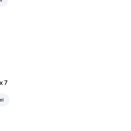
ei
x 7
ei