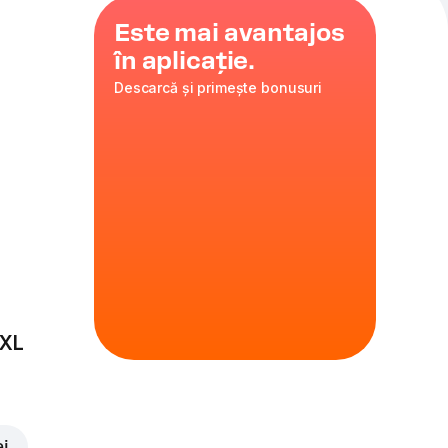
Este mai avantajos
în aplicație.
Descarcă și primește bonusuri
turnable
 XL
ei