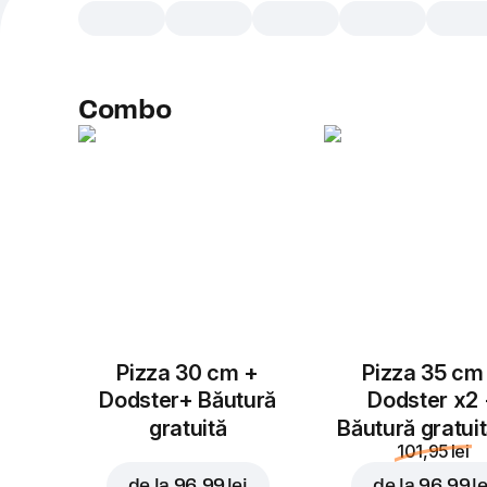
Combo
Pizza 30 cm +
Pizza 35 cm
Dodster+ Băutură
Dodster x2
gratuită
Băutură gratui
101,95 lei
de la
96,99 lei
de la
96,99 le