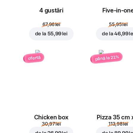
4 gustări
Five-in-on
67,96 lei
55,95 lei
de la
55,99 lei
de la
46,99 le
până la 21%
ofertă
Chicken box
Pizza 35 cm 
30,97 lei
113,98 lei