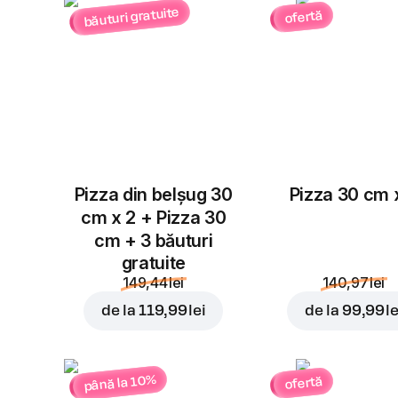
băuturi gratuite
ofertă
Pizza din belșug 30
Pizza 30 cm 
cm x 2 + Pizza 30
cm + 3 băuturi
gratuite
149,44 lei
140,97 lei
de la
119,99 lei
de la
99,99 le
până la 10%
ofertă