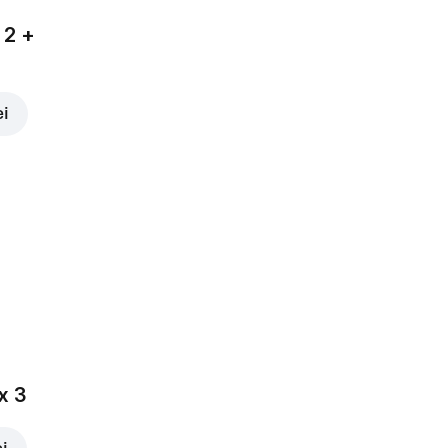
 2 +
ei
x 3