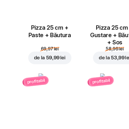
Pizza 25 cm +
Pizza 25 cm
Paste + Băutura
Gustare + Bău
+ Sos
69,97 lei
58,96 lei
de la
59,99 lei
de la
53,99 le
profitabil
profitabil