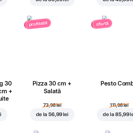
profitabil
ofertă
Adăugați pentru
6,99 l
ug 30
Pizza 30 cm +
Pesto Com
 cm +
Salată
uite
73,98 lei
111,98 lei
i
de la
56,99 lei
de la
85,99 l