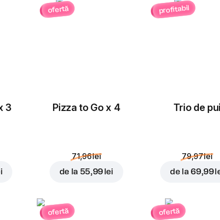
profitabil
ofertă
x 3
Pizza to Go x 4
Trio de pu
71,96 lei
79,97 lei
i
de la
55,99 lei
de la
69,99 l
ofertă
ofertă