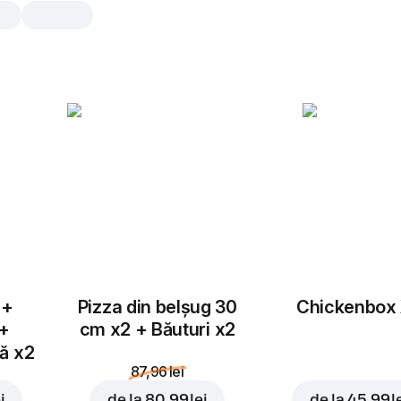
Apă plată
0,5 l, 500 gr, incl. taxa de garanție re
bottle 0.50 lei
0,5 l
 +
Pizza din belșug 30
Chickenbox
 +
cm x2 + Băuturi x2
tă x2
87,96 lei
i
de la
80,99 lei
de la
45,99 l