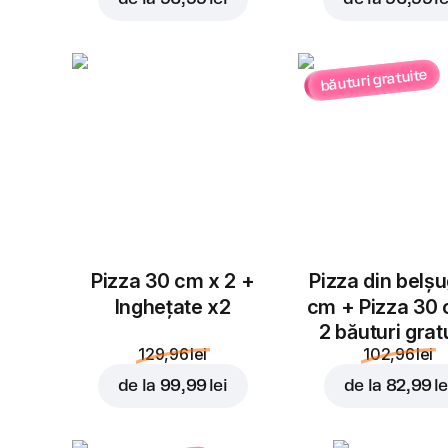
băuturi gratuite
Pizza 30 cm x 2 +
Pizza din belș
Inghețate x2
cm + Pizza 30
2 băuturi grat
129,96 lei
102,96 lei
de la
99,99 lei
de la
82,99 le