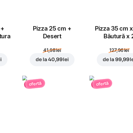
 +
Pizza 25 cm +
Pizza 35 cm x
tura
Desert
Băutură x 
41,98 lei
127,96 lei
i
de la
40,99 lei
de la
99,99 l
ofertă
ofertă