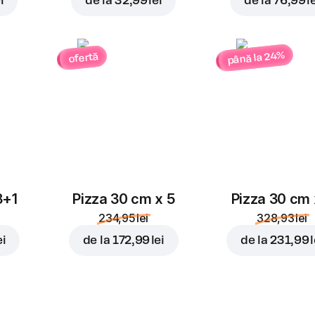
i
de la
32,99 lei
de la
76,99 l
până la 24%
ofertă
3+1
Pizza 30 cm x 5
Pizza 30 cm 
234,95 lei
328,93 lei
ei
de la
172,99 lei
de la
231,99 l