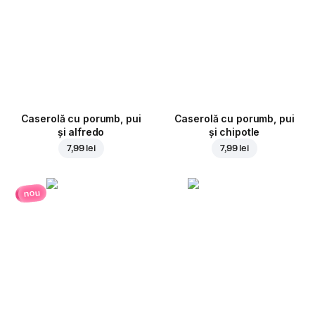
Caserolă cu porumb, pui
Caserolă cu porumb, pui
și alfredo
și chipotle
7,99 lei
7,99 lei
nou