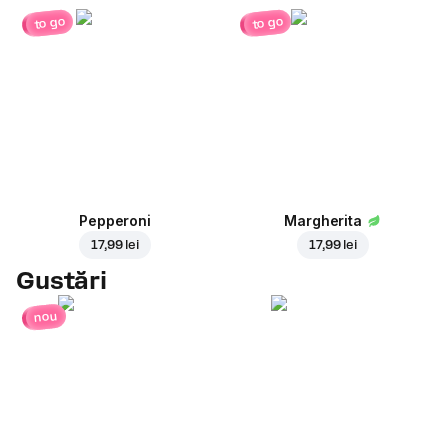
to go
to go
Pepperoni
Margherita
17,99 lei
17,99 lei
Gustări
nou