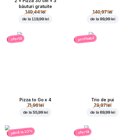
2 + Pizza 30 cm + 3
băuturi gratuite
149,44 lei
140,97 lei
de la
119,99 lei
de la
99,99 lei
profitabil
ofertă
Pizza to Go x 4
Trio de pui
71,96 lei
79,97 lei
de la
55,99 lei
de la
69,99 lei
până la 10%
ofertă