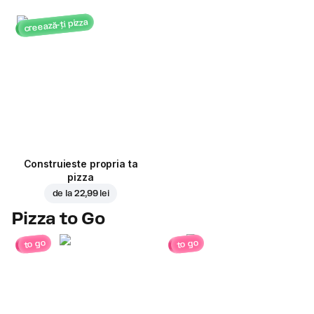
creează-ți pizza
Construieste propria ta
pizza
de la
22,99 lei
Pizza to Go
to go
to go