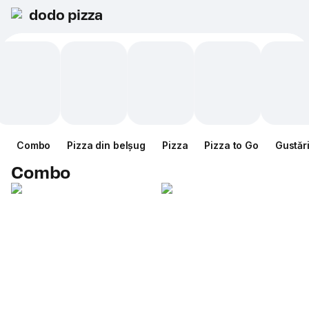
dodo pizza
Combo
Pizza din belșug
Pizza
Pizza to Go
Gustăr
Combo