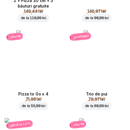
2 + Pizza 30 cm + 3
băuturi gratuite
149,44 lei
140,97 lei
de la
119,99 lei
de la
99,99 lei
profitabil
ofertă
Pizza to Go x 4
Trio de pui
71,96 lei
79,97 lei
de la
55,99 lei
de la
69,99 lei
până la 10%
ofertă