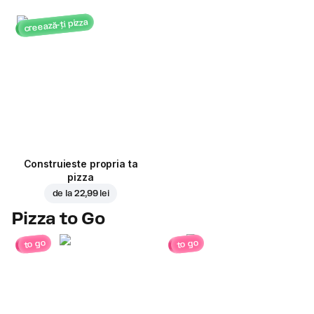
creează-ți pizza
Construieste propria ta
pizza
de la
22,99 lei
Pizza to Go
to go
to go