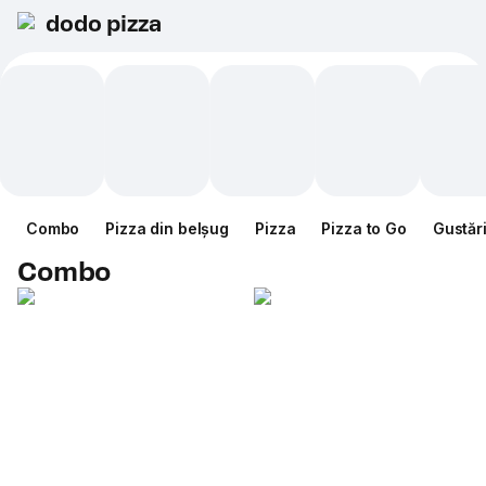
dodo pizza
Combo
Pizza din belșug
Pizza
Pizza to Go
Gustăr
Combo