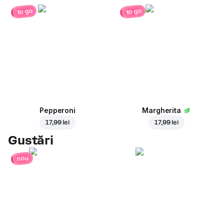
to go
to go
Pepperoni
Margherita
17,99 lei
17,99 lei
Gustări
nou