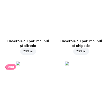
Caserolă cu porumb, pui
Caserolă cu porumb, pui
și alfredo
și chipotle
7,99 lei
7,99 lei
nou