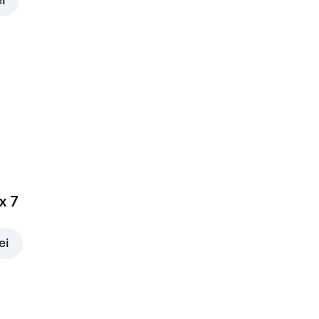
ei
x 7
ei