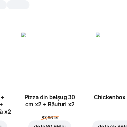
Chicken box
Nuggets de pui, cartofi copți și so
ce-ți trebuie într-o singură cutie.
Mușcă. Zâmbește.
Nuggets
7 buc., 97 gr
Bucățele delicate de fil
coapte la cuptor. Crustă
 +
Pizza din belșug 30
Chickenbox
 +
cm x2 + Băuturi x2
tă x2
Cartofi pai
87,96 lei
Porție mică, 150 gr
Alege cei mai sănătoși ca
i
de la
80,99 lei
de la
45,99 l