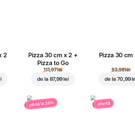
x 2
Pizza 30 cm x 2 +
Pizza 30 cm 
Pizza to Go
111,97 lei
93,98 lei
i
de la
87,99 lei
de la
70,99 l
până la 10%
ofertă