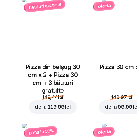
băuturi gratuite
ofertă
Pizza din belșug 30
Pizza 30 cm 
cm x 2 + Pizza 30
cm + 3 băuturi
gratuite
149,44 lei
140,97 lei
de la
119,99 lei
de la
99,99 le
până la 10%
ofertă