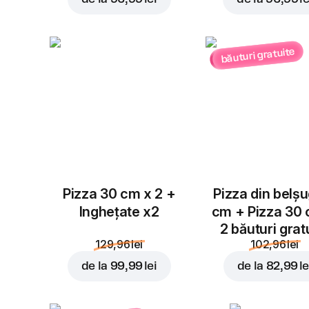
băuturi gratuite
Pizza 30 cm x 2 +
Pizza din belș
Inghețate x2
cm + Pizza 30
2 băuturi grat
129,96 lei
102,96 lei
de la
99,99 lei
de la
82,99 le