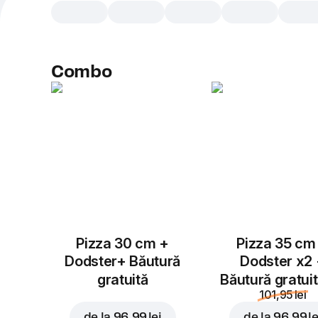
Combo
Pizza 30 cm +
Pizza 35 cm
Dodster+ Băutură
Dodster x2
gratuită
Băutură gratui
101,95 lei
de la
96,99 lei
de la
96,99 le