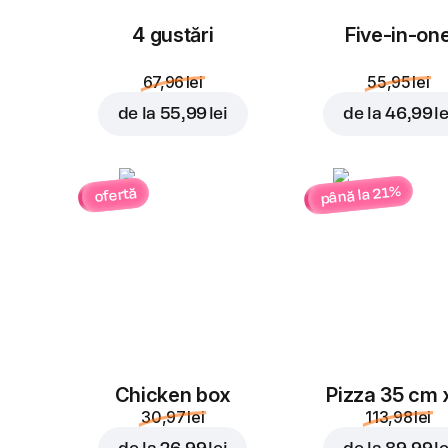
4 gustări
Five-in-on
67,96 lei
55,95 lei
de la
55,99 lei
de la
46,99 le
până la 21%
ofertă
Chicken box
Pizza 35 cm 
30,97 lei
113,98 lei