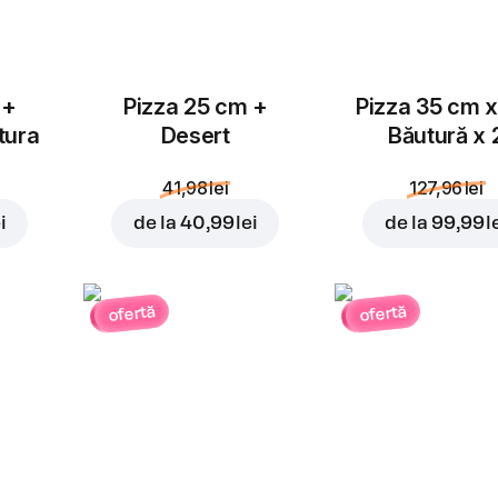
 +
Pizza 25 cm +
Pizza 35 cm x
tura
Desert
Băutură x 
41,98 lei
127,96 lei
i
de la
40,99 lei
de la
99,99 l
ofertă
ofertă