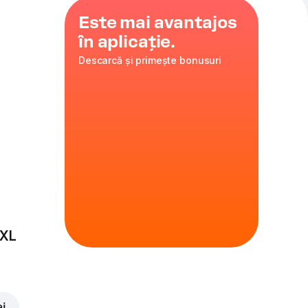
Este mai avantajos
în aplicație.
Descarcă și primește bonusuri
sul perfect – tot
 Deschide.
e de pui pane,
 crocantă.
 XL
rtofi pai, copți
ei