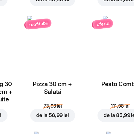
la cuptor! Asezonați cu
și fără nici un gram de ul
Personalizează
profitabil
ofertă
Sos roșii | dulce
1 buc., 40 gr
Sos de rosii portionat
Înlocuiește
ug 30
Pizza 30 cm +
Pesto Com
26,99 lei
 cm +
Salată
30,97 lei
uite
73,98 lei
111,98 lei
În coș
i
de la
56,99 lei
de la
85,99 l