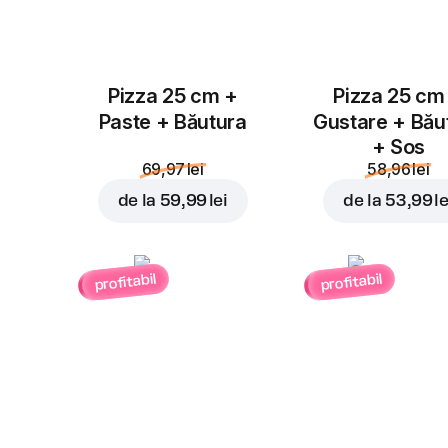
Pizza 25 cm +
Pizza 25 cm
Paste + Băutura
Gustare + Bău
+ Sos
69,97 lei
58,96 lei
de la
59,99 lei
de la
53,99 le
profitabil
profitabil