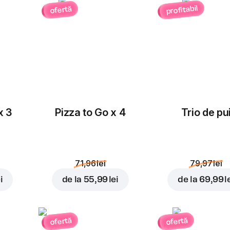
profitabil
ofertă
x 3
Pizza to Go x 4
Trio de pu
71,96 lei
79,97 lei
i
de la
55,99 lei
de la
69,99 l
ofertă
ofertă