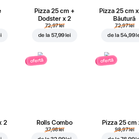
e
Pizza 25 cm +
Pizza 25 cm x
Dodster x 2
Băutură
72,97 lei
72,97 lei
i
de la
57,99 lei
de la
54,99 l
ofertă
ofertă
x 2
Rolls Combo
Pizza 25 cm 
37,98 lei
98,97 lei