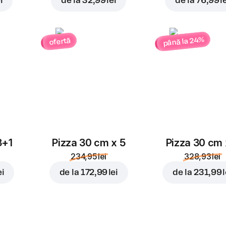
i
de la
32,99 lei
de la
76,99 l
până la 24%
ofertă
3+1
Pizza 30 cm x 5
Pizza 30 cm 
234,95 lei
328,93 lei
ei
de la
172,99 lei
de la
231,99 l