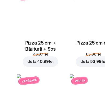
Pizza 25 cm +
Pizza 25 cm 
Băutură + Sos
46,97 lei
65,98 lei
de la
40,99 lei
de la
53,99 le
profitabil
ofertă