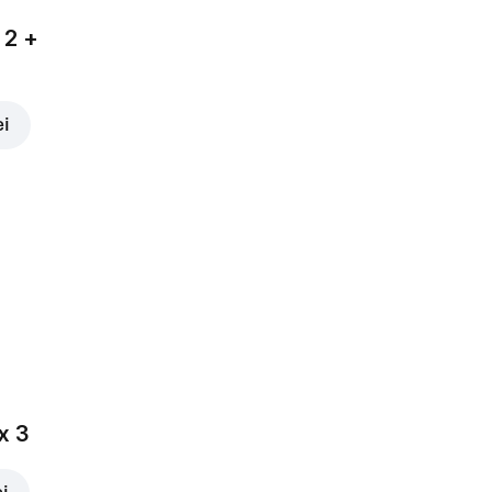
 2 +
ei
x 3