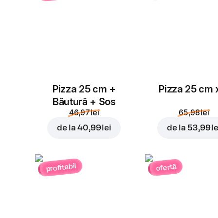
Pizza 25 cm +
Pizza 25 cm 
Băutură + Sos
46,97 lei
65,98 lei
de la
40,99 lei
de la
53,99 le
profitabil
ofertă