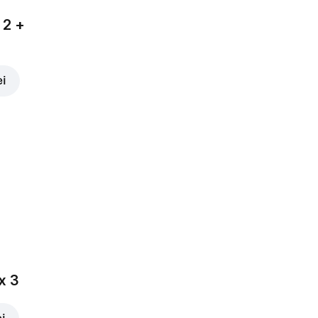
 2 +
ei
x 3