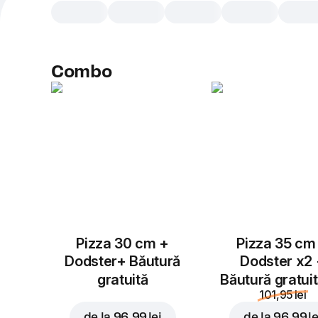
Combo
Pizza 30 cm +
Pizza 35 cm
Dodster+ Băutură
Dodster x2
gratuită
Băutură gratui
101,95 lei
de la
96,99 lei
de la
96,99 le