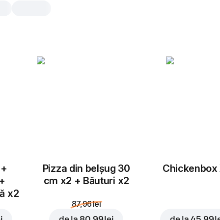
Clătite cu fructe de
pădure
2 buc., 138 gr
Bucură-te de explozia de arome și p
din fiecare mușcătură! Descoperă co
perfectă dintre două clătitele pufoas
intens al fructelor de pădure.
2 buc.
 +
Pizza din belșug 30
Chickenbox
 +
cm x2 + Băuturi x2
Adaugă topping
tă x2
87,96 lei
i
de la
80,99 lei
de la
45,99 l