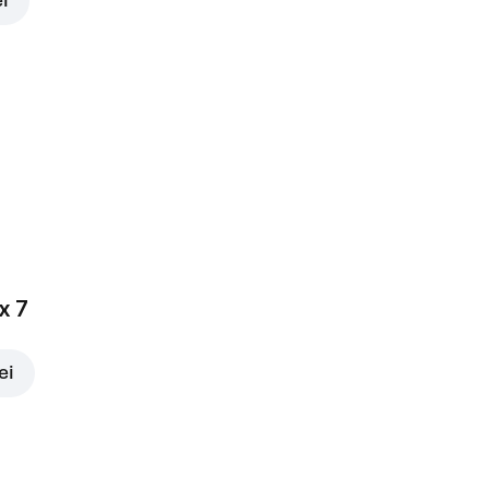
ei
x 7
ei