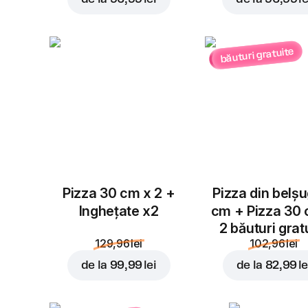
băuturi gratuite
Pizza 30 cm x 2 +
Pizza din belș
Inghețate x2
cm + Pizza 30
2 băuturi grat
129,96 lei
102,96 lei
de la
99,99 lei
de la
82,99 le