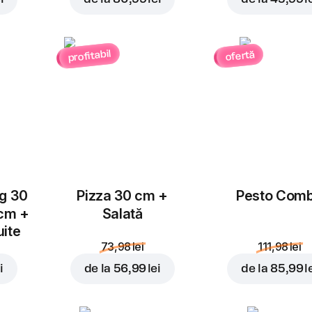
Hartie de
ambalat Dodo
profitabil
ofertă
Pizza (kg)
0,00 lei
Adăugați pentru
16,99 
ug 30
Pizza 30 cm +
Pesto Com
 cm +
Salată
uite
73,98 lei
111,98 lei
i
de la
56,99 lei
de la
85,99 l