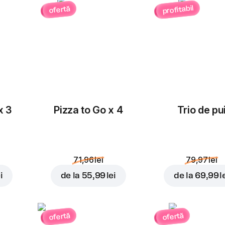
profitabil
ofertă
x 3
Pizza to Go x 4
Trio de pu
71,96 lei
79,97 lei
i
de la
55,99 lei
de la
69,99 l
ofertă
ofertă