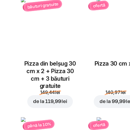
băuturi gratuite
ofertă
Pizza din belșug 30
Pizza 30 cm 
cm x 2 + Pizza 30
cm + 3 băuturi
gratuite
149,44 lei
140,97 lei
de la
119,99 lei
de la
99,99 le
până la 10%
ofertă