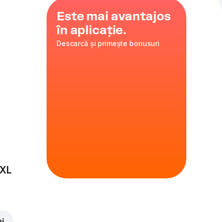
Este mai avantajos
în aplicație.
Descarcă și primește bonusuri
rospețime
mbinația
e și gustul
 XL
ei