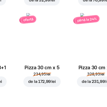
i
de la
32,99 lei
de la
76,99 l
până la 24%
ofertă
3+1
Pizza 30 cm x 5
Pizza 30 cm 
234,95 lei
328,93 lei
ei
de la
172,99 lei
de la
231,99 l