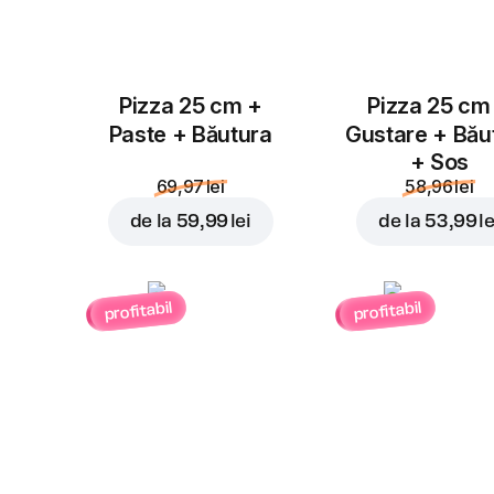
Pizza 25 cm +
Pizza 25 cm
Paste + Băutura
Gustare + Bău
+ Sos
69,97 lei
58,96 lei
de la
59,99 lei
de la
53,99 le
profitabil
profitabil