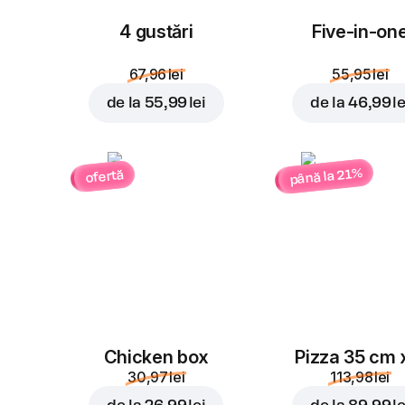
4 gustări
Five-in-on
67,96 lei
55,95 lei
de la
55,99 lei
de la
46,99 le
până la 21%
ofertă
Chicken box
Pizza 35 cm 
30,97 lei
113,98 lei