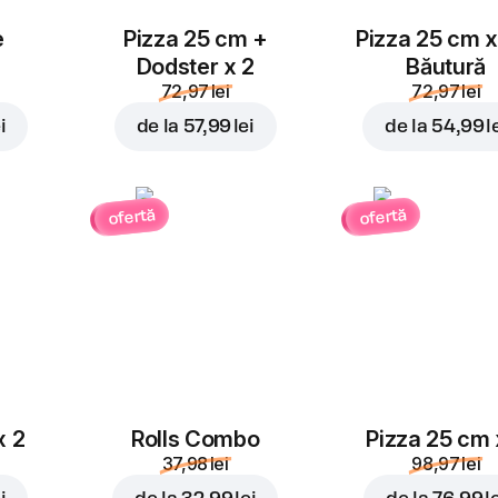
e
Pizza 25 cm +
Pizza 25 cm x
Dodster x 2
Băutură
72,97 lei
72,97 lei
i
de la
57,99 lei
de la
54,99 l
ofertă
ofertă
x 2
Rolls Combo
Pizza 25 cm 
37,98 lei
98,97 lei