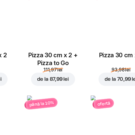
x 2
Pizza 30 cm x 2 +
Pizza 30 cm 
Pizza to Go
111,97 lei
93,98 lei
i
de la
87,99 lei
de la
70,99 l
până la 10%
ofertă