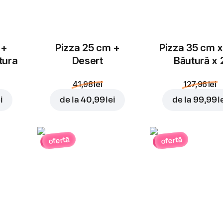
 +
Pizza 25 cm +
Pizza 35 cm x
tura
Desert
Băutură x 
41,98 lei
127,96 lei
i
de la
40,99 lei
de la
99,99 l
ofertă
ofertă