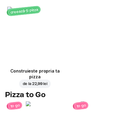
creează-ți pizza
Construieste propria ta
pizza
de la
22,99 lei
Pizza to Go
to go
to go