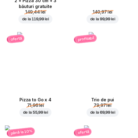
2 + Pizza 30 cm + 3
băuturi gratuite
149,44 lei
140,97 lei
de la
119,99 lei
de la
99,99 lei
profitabil
ofertă
Pizza to Go x 4
Trio de pui
71,96 lei
79,97 lei
de la
55,99 lei
de la
69,99 lei
până la 10%
ofertă