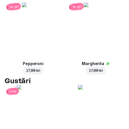
to go
to go
Pepperoni
Margherita
17,99 lei
17,99 lei
Gustări
nou