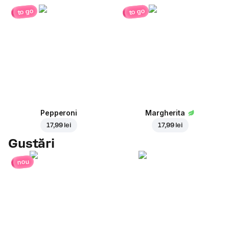
to go
to go
Pepperoni
Margherita
17,99 lei
17,99 lei
Gustări
nou