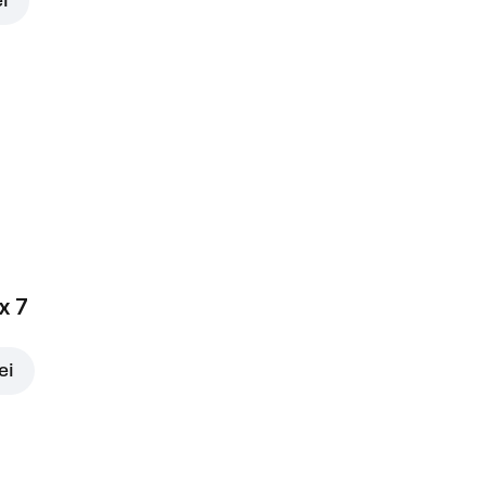
ei
x 7
ei