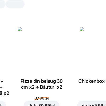
Clătite cu ciocolată
2 buc., 165 gr
Îndulcește-ți ziua cu două clătite do
pline de ciocolată.
2 buc.
Adaugă topping
 +
Pizza din belșug 30
Chickenbox
 +
cm x2 + Băuturi x2
tă x2
87,96 lei
Hartie de
i
de la
80,99 lei
de la
45,99 l