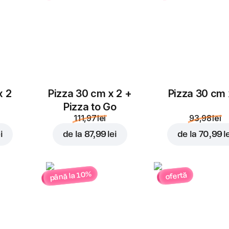
x 2
Pizza 30 cm x 2 +
Pizza 30 cm 
Pizza to Go
111,97 lei
93,98 lei
i
de la
87,99 lei
de la
70,99 l
până la 10%
ofertă