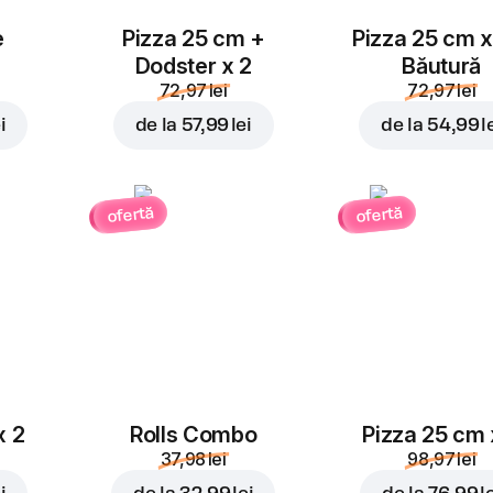
e
Pizza 25 cm +
Pizza 25 cm x
Dodster x 2
Băutură
72,97 lei
72,97 lei
i
de la
57,99 lei
de la
54,99 l
ofertă
ofertă
x 2
Rolls Combo
Pizza 25 cm 
37,98 lei
98,97 lei