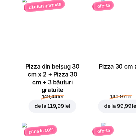
băuturi gratuite
ofertă
Pizza din belșug 30
Pizza 30 cm 
cm x 2 + Pizza 30
cm + 3 băuturi
gratuite
149,44 lei
140,97 lei
de la
119,99 lei
de la
99,99 le
până la 10%
ofertă