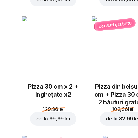
băuturi gratuite
Pizza 30 cm x 2 +
Pizza din belș
Inghețate x2
cm + Pizza 30
2 băuturi grat
129,96 lei
102,96 lei
de la
99,99 lei
de la
82,99 le