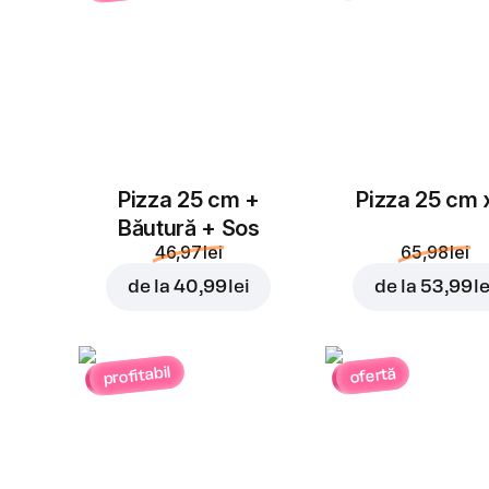
Pizza 25 cm +
Pizza 25 cm 
Băutură + Sos
46,97 lei
65,98 lei
de la
40,99 lei
de la
53,99 le
profitabil
ofertă