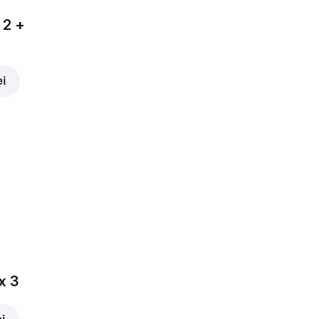
 2 +
ei
x 3