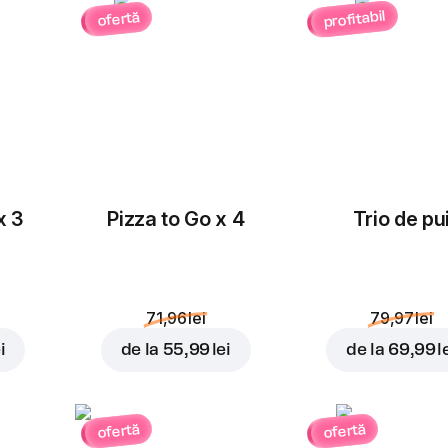
profitabil
ofertă
x 3
Pizza to Go x 4
Trio de pu
71,96 lei
79,97 lei
i
de la
55,99 lei
de la
69,99 l
ofertă
ofertă