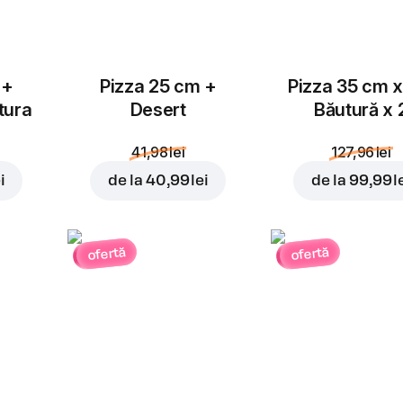
 +
Pizza 25 cm +
Pizza 35 cm x
tura
Desert
Băutură x 
41,98 lei
127,96 lei
i
de la
40,99 lei
de la
99,99 l
ofertă
ofertă