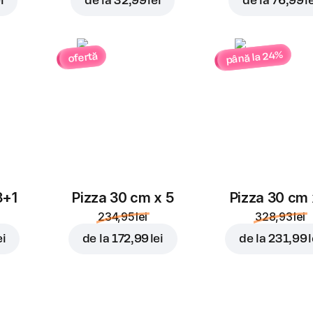
i
de la
32,99 lei
de la
76,99 l
până la 24%
ofertă
3+1
Pizza 30 cm x 5
Pizza 30 cm 
234,95 lei
328,93 lei
ei
de la
172,99 lei
de la
231,99 l