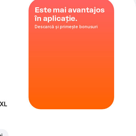
Este mai avantajos
în aplicație.
Descarcă și primește bonusuri
dolicioase
 XL
ei