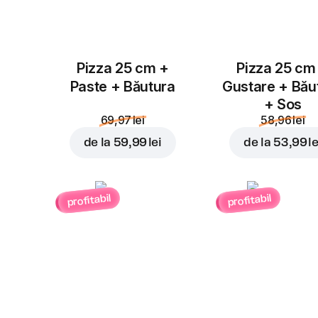
Pizza 25 cm +
Pizza 25 cm
Paste + Băutura
Gustare + Bău
+ Sos
69,97 lei
58,96 lei
de la
59,99 lei
de la
53,99 le
profitabil
profitabil