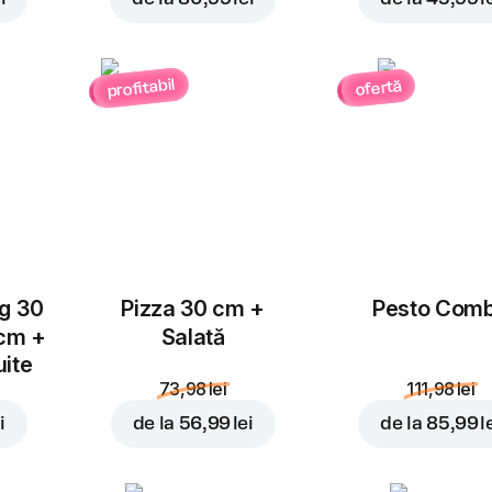
ambalat Dodo
Pizza (kg)
0,00 lei
profitabil
ofertă
Adăugați pentru
16,99 
ug 30
Pizza 30 cm +
Pesto Com
 cm +
Salată
uite
73,98 lei
111,98 lei
i
de la
56,99 lei
de la
85,99 l