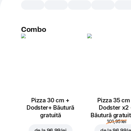
Combo
Pizza 30 cm +
Pizza 35 cm
Dodster+ Băutură
Dodster x2
gratuită
Băutură gratui
101,95 lei
de la
96,99 lei
de la
96,99 le