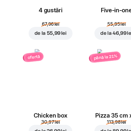
4 gustări
Five-in-on
67,96 lei
55,95 lei
de la
55,99 lei
de la
46,99 le
până la 21%
ofertă
Chicken box
Pizza 35 cm 
30,97 lei
113,98 lei