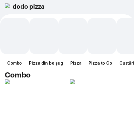
dodo pizza
Combo
Pizza din belșug
Pizza
Pizza to Go
Gustăr
Combo