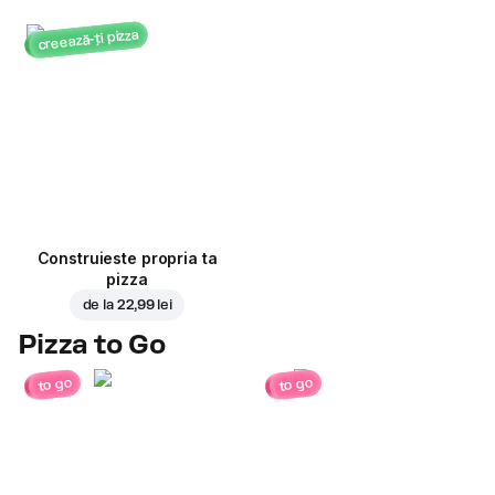
creează-ți pizza
Construieste propria ta
pizza
de la
22,99 lei
Pizza to Go
to go
to go