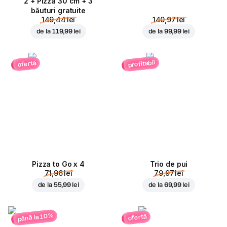
2 + Pizza 30 cm + 3
băuturi gratuite
149,44 lei
140,97 lei
de la
119,99 lei
de la
99,99 lei
profitabil
ofertă
Pizza to Go x 4
Trio de pui
71,96 lei
79,97 lei
de la
55,99 lei
de la
69,99 lei
până la 10%
ofertă