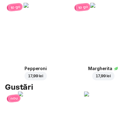
to go
to go
Pepperoni
Margherita
17,99 lei
17,99 lei
Gustări
nou