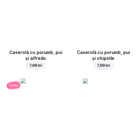
Caserolă cu porumb, pui
Caserolă cu porumb, pui
și alfredo
și chipotle
7,99 lei
7,99 lei
nou