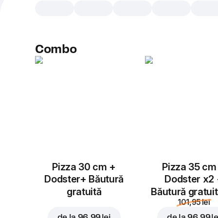
Combo
Pizza 30 cm +
Pizza 35 cm
Dodster+ Băutură
Dodster x2
gratuită
Băutură gratui
101,95 lei
de la
96,99 lei
de la
96,99 le