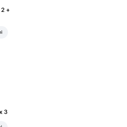
 2 +
ei
x 3