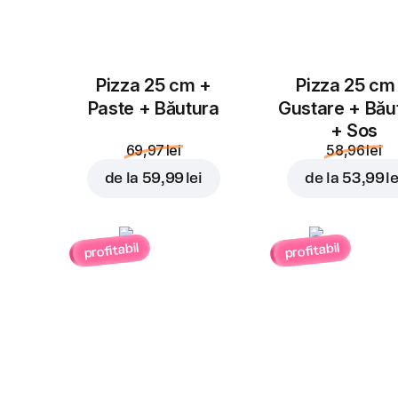
Pizza 25 cm +
Pizza 25 cm
Paste + Băutura
Gustare + Bău
+ Sos
69,97 lei
58,96 lei
de la
59,99 lei
de la
53,99 le
profitabil
profitabil