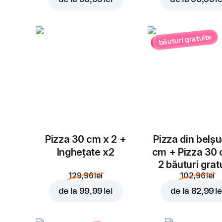
băuturi gratuite
Pizza 30 cm x 2 +
Pizza din belș
Inghețate x2
cm + Pizza 30
2 băuturi grat
129,96 lei
102,96 lei
de la
99,99 lei
de la
82,99 le