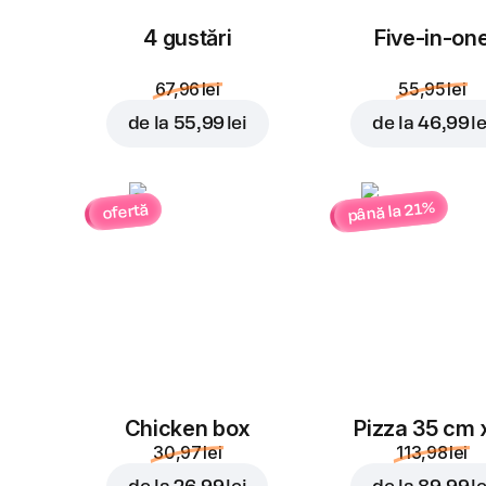
4 gustări
Five-in-on
67,96 lei
55,95 lei
de la
55,99 lei
de la
46,99 le
până la 21%
ofertă
Chicken box
Pizza 35 cm 
30,97 lei
113,98 lei