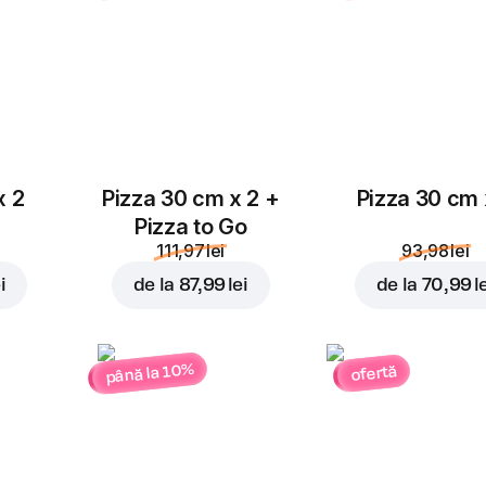
Cheddar
Ananas
4,00 lei
4,00 lei
x 2
Pizza 30 cm x 2 +
Pizza 30 cm 
Parmezan
Pizza to Go
4,00 lei
111,97 lei
93,98 lei
i
de la
87,99 lei
de la
70,99 l
până la 10%
ofertă