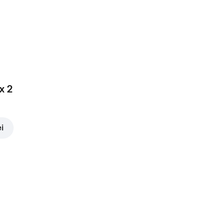
Ardei gras
3,00 lei
x 2
ei