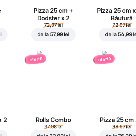
e
Pizza 25 cm +
Pizza 25 cm x
Dodster x 2
Băutură
72,97 lei
72,97 lei
i
de la
57,99 lei
de la
54,99 l
ofertă
ofertă
x 2
Rolls Combo
Pizza 25 cm 
37,98 lei
98,97 lei