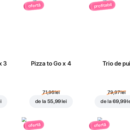
profitabil
ofertă
Masline
Ceapă roșie
rondele
3,00 lei
3,00 lei
x 3
Pizza to Go x 4
Trio de pu
Porumb
Roșii cherry
71,96 lei
79,97 lei
3,00 lei
3,00 lei
i
de la
55,99 lei
de la
69,99 l
ofertă
ofertă