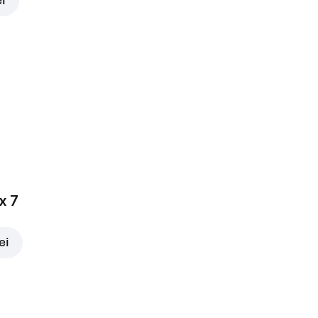
ei
x 7
ei