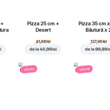
 +
Pizza 25 cm +
Pizza 35 cm x
tura
Desert
Băutură x 
41,98 lei
127,96 lei
i
de la
40,99 lei
de la
99,99 l
ofertă
ofertă