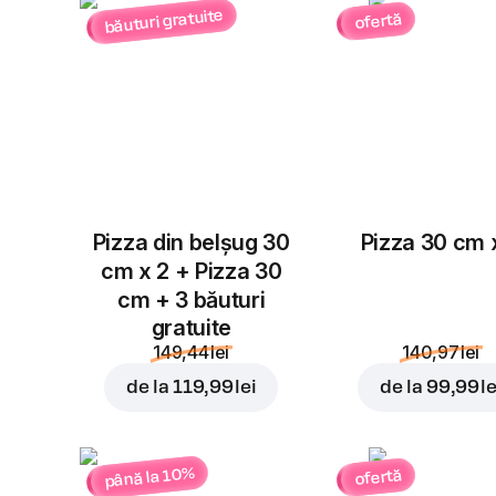
băuturi gratuite
ofertă
Pizza din belșug 30
Pizza 30 cm 
cm x 2 + Pizza 30
cm + 3 băuturi
gratuite
149,44 lei
140,97 lei
de la
119,99 lei
de la
99,99 le
până la 10%
ofertă