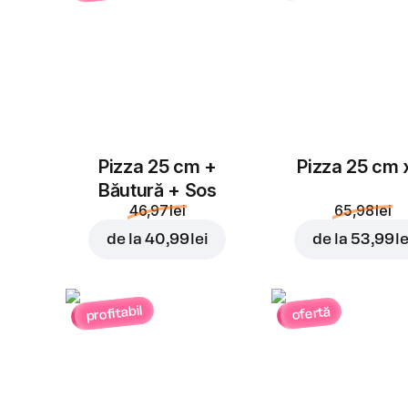
Pizza 25 cm +
Pizza 25 cm 
Băutură + Sos
46,97 lei
65,98 lei
de la
40,99 lei
de la
53,99 le
profitabil
ofertă