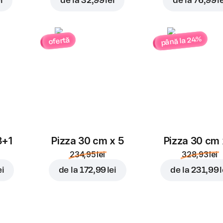
i
de la
32,99 lei
de la
76,99 l
până la 24%
ofertă
3+1
Pizza 30 cm x 5
Pizza 30 cm 
234,95 lei
328,93 lei
ei
de la
172,99 lei
de la
231,99 l