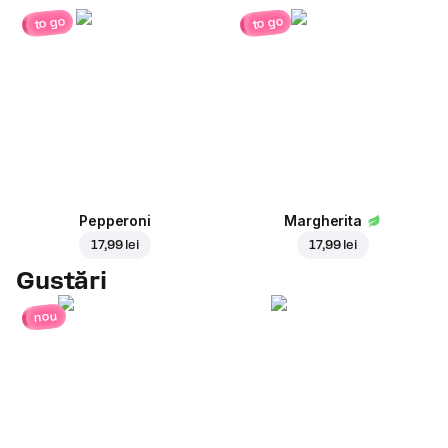
to go
to go
Pepperoni
Margherita
17,99 lei
17,99 lei
Gustări
nou