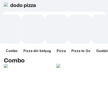
dodo pizza
Combo
Pizza din belșug
Pizza
Pizza to Go
Gustăr
Combo