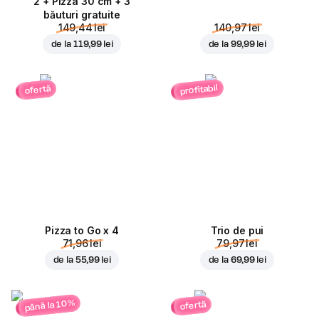
2 + Pizza 30 cm + 3
băuturi gratuite
149,44 lei
140,97 lei
de la
119,99 lei
de la
99,99 lei
profitabil
ofertă
Pizza to Go x 4
Trio de pui
71,96 lei
79,97 lei
de la
55,99 lei
de la
69,99 lei
până la 10%
ofertă