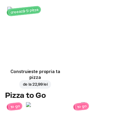
creează-ți pizza
Construieste propria ta
pizza
de la
22,99 lei
Pizza to Go
to go
to go