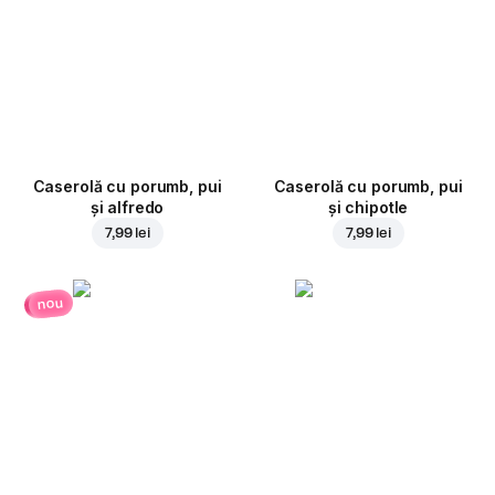
Caserolă cu porumb, pui
Caserolă cu porumb, pui
și alfredo
și chipotle
7,99 lei
7,99 lei
nou