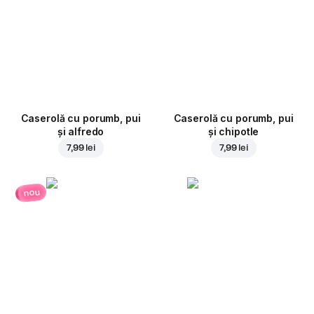
Caserolă cu porumb, pui
Caserolă cu porumb, pui
și alfredo
și chipotle
7,99 lei
7,99 lei
nou