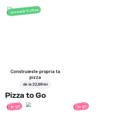
creează-ți pizza
Construieste propria ta
pizza
de la
22,99 lei
Pizza to Go
to go
to go