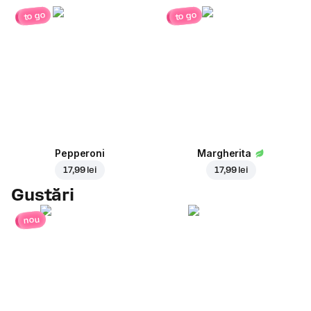
to go
to go
Pepperoni
Margherita
17,99 lei
17,99 lei
Gustări
nou