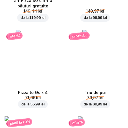
2 + Pizza 30 cm + 3
băuturi gratuite
149,44 lei
140,97 lei
de la
119,99 lei
de la
99,99 lei
profitabil
ofertă
Pizza to Go x 4
Trio de pui
71,96 lei
79,97 lei
de la
55,99 lei
de la
69,99 lei
până la 10%
ofertă