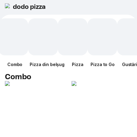
dodo pizza
Combo
Pizza din belșug
Pizza
Pizza to Go
Gustăr
Combo