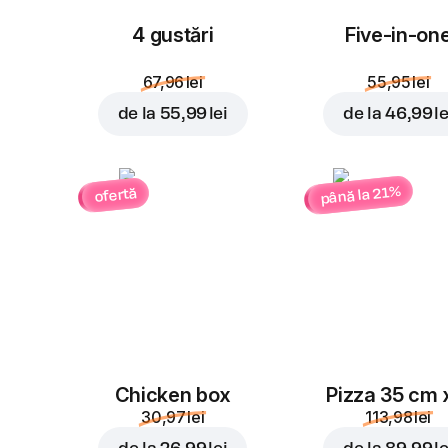
4 gustări
Five-in-on
67,96 lei
55,95 lei
de la
55,99 lei
de la
46,99 le
până la 21%
ofertă
Chicken box
Pizza 35 cm 
30,97 lei
113,98 lei