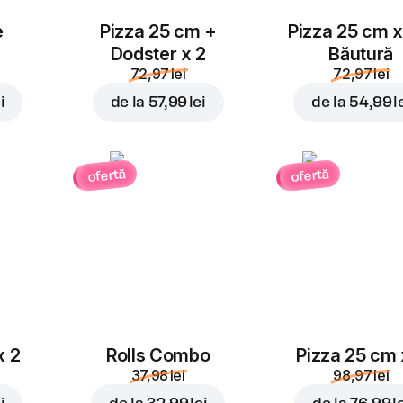
e
Pizza 25 cm +
Pizza 25 cm x
Dodster x 2
Băutură
72,97 lei
72,97 lei
i
de la
57,99 lei
de la
54,99 l
ofertă
ofertă
x 2
Rolls Combo
Pizza 25 cm 
37,98 lei
98,97 lei