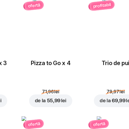
profitabil
ofertă
Masline
Ceapă roșie
rondele
3,00 lei
3,00 lei
x 3
Pizza to Go x 4
Trio de pu
Porumb
Roșii cherry
3,00 lei
3,00 lei
71,96 lei
79,97 lei
i
de la
55,99 lei
de la
69,99 l
ofertă
ofertă
Cheddar
Ananas