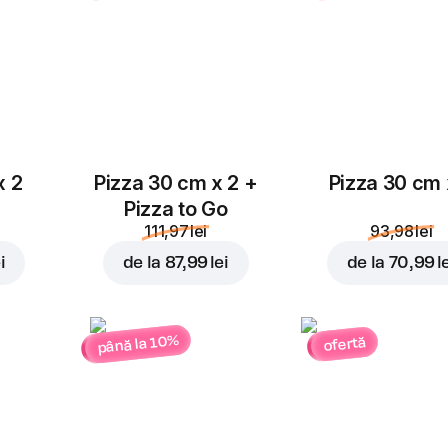
4,00 lei
4,00 lei
Parmezan
4,00 lei
x 2
Pizza 30 cm x 2 +
Pizza 30 cm 
Pizza to Go
111,97 lei
93,98 lei
i
de la
87,99 lei
de la
70,99 l
până la 10%
ofertă