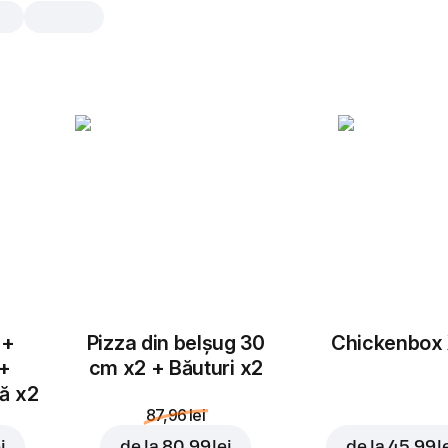
Roma Pui
30 cm, tradițional aluat, 515 gr
Mozzarella
,
sos alfredo
,
piept de pu
porumb
,
ciuperci
,
usturoi gran
25 cm
30 cm
Tradițional
Subț
 +
Pizza din belșug 30
Chickenbox
Adaugă topping
 +
cm x2 + Băuturi x2
tă x2
87,96 lei
i
de la
80,99 lei
de la
45,99 l