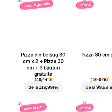
băuturi gratuite
ofertă
Pizza din belșug 30
Pizza 30 cm 
cm x 2 + Pizza 30
cm + 3 băuturi
gratuite
149,44 lei
140,97 lei
de la
119,99 lei
de la
99,99 le
până la 10%
ofertă