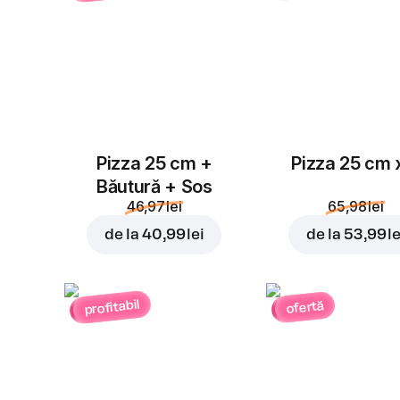
Pizza 25 cm +
Pizza 25 cm 
Băutură + Sos
46,97 lei
65,98 lei
de la
40,99 lei
de la
53,99 le
profitabil
ofertă