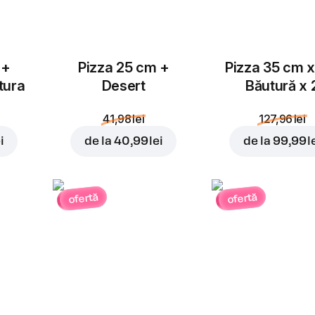
 +
Pizza 25 cm +
Pizza 35 cm x
tura
Desert
Băutură x 
41,98 lei
127,96 lei
i
de la
40,99 lei
de la
99,99 l
ofertă
ofertă