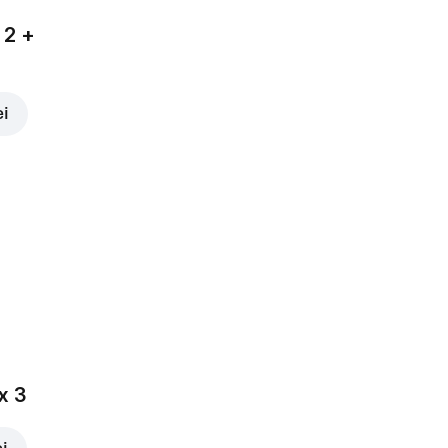
 2 +
ei
x 3