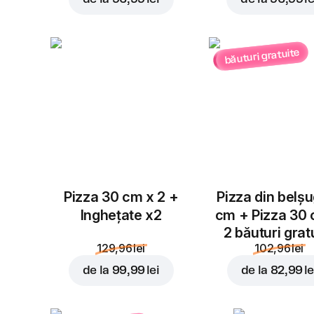
băuturi gratuite
Pizza 30 cm x 2 +
Pizza din belș
Inghețate x2
cm + Pizza 30
2 băuturi grat
129,96 lei
102,96 lei
de la
99,99 lei
de la
82,99 le