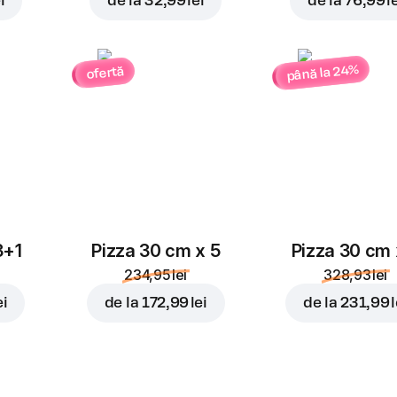
i
de la
32,99 lei
de la
76,99 l
până la 24%
ofertă
3+1
Pizza 30 cm x 5
Pizza 30 cm 
234,95 lei
328,93 lei
ei
de la
172,99 lei
de la
231,99 l