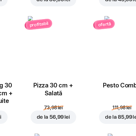
Ardei
Salam Chorizo
Jalapeno
4,00 lei
3,00 lei
profitabil
ofertă
Ciuperci
Piept de pui
Adăugați pentru
52,99 
3,00 lei
4,00 lei
ug 30
Pizza 30 cm +
Pesto Com
 cm +
Salată
uite
73,98 lei
111,98 lei
Suncă
Blue Cheese
i
de la
56,99 lei
de la
85,99 l
4,00 lei
4,00 lei