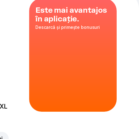
Este mai avantajos
în aplicație.
Descarcă și primește bonusuri
i
,
ulat
35 cm
ire
 XL
ei