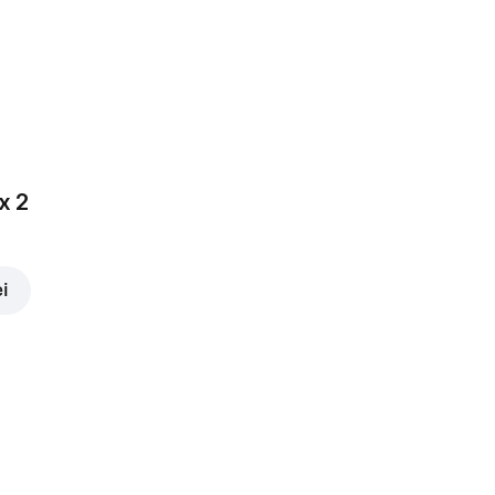
3,00 lei
x 2
ei