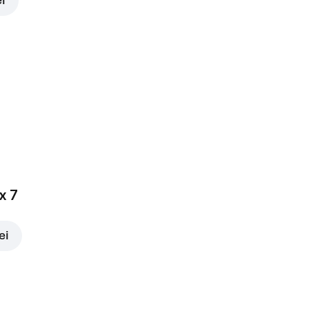
ei
x 7
ei