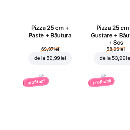
Pizza 25 cm +
Pizza 25 cm
Paste + Băutura
Gustare + Bău
+ Sos
69,97 lei
58,96 lei
de la
59,99 lei
de la
53,99 le
profitabil
profitabil