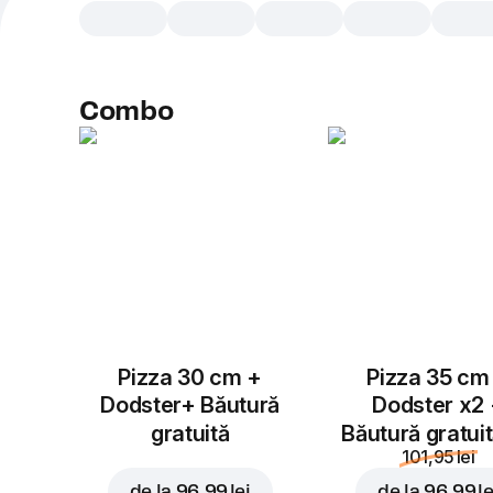
Combo
Pizza 30 cm +
Pizza 35 cm
Dodster+ Băutură
Dodster x2
gratuită
Băutură gratui
101,95 lei
de la
96,99 lei
de la
96,99 le