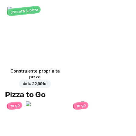
creează-ți pizza
Construieste propria ta
pizza
de la
22,99 lei
Pizza to Go
to go
to go