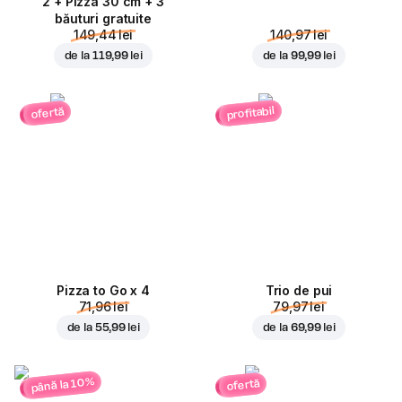
2 + Pizza 30 cm + 3
băuturi gratuite
149,44 lei
140,97 lei
de la
119,99 lei
de la
99,99 lei
profitabil
ofertă
Pizza to Go x 4
Trio de pui
71,96 lei
79,97 lei
de la
55,99 lei
de la
69,99 lei
până la 10%
ofertă