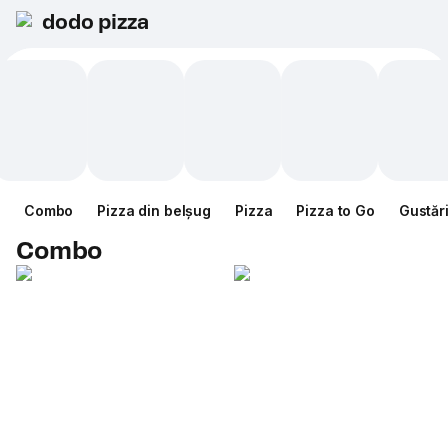
dodo pizza
Combo
Pizza din belșug
Pizza
Pizza to Go
Gustăr
Combo