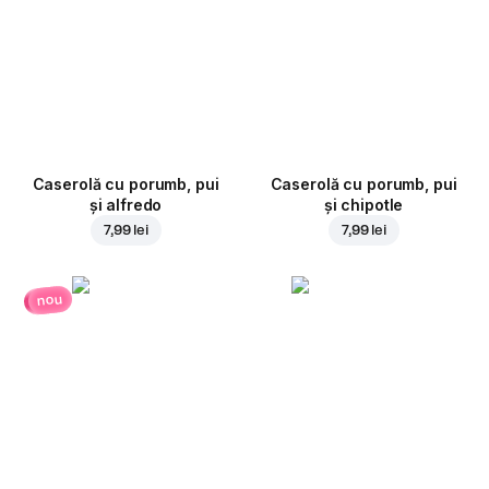
Caserolă cu porumb, pui
Caserolă cu porumb, pui
și alfredo
și chipotle
7,99 lei
7,99 lei
nou