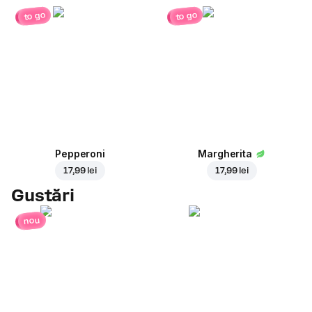
to go
to go
Pepperoni
Margherita
17,99 lei
17,99 lei
Gustări
nou