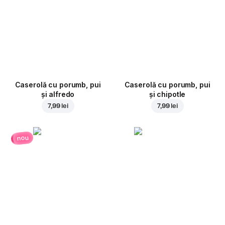
Caserolă cu porumb, pui
Caserolă cu porumb, pui
și alfredo
și chipotle
7,99 lei
7,99 lei
nou