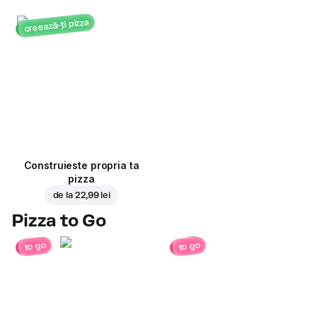
creează-ți pizza
Construieste propria ta
pizza
de la
22,99 lei
Pizza to Go
to go
to go