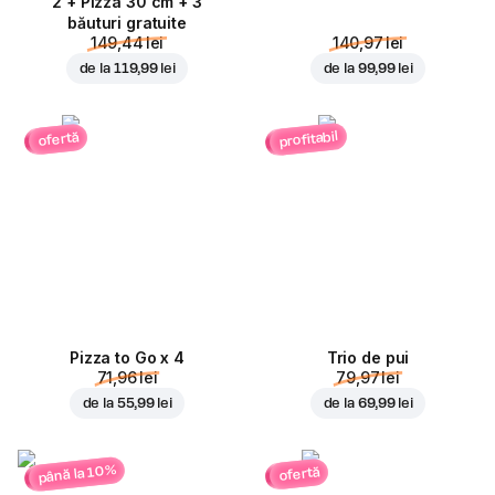
2 + Pizza 30 cm + 3
băuturi gratuite
149,44 lei
140,97 lei
de la
119,99 lei
de la
99,99 lei
profitabil
ofertă
Pizza to Go x 4
Trio de pui
71,96 lei
79,97 lei
de la
55,99 lei
de la
69,99 lei
până la 10%
ofertă