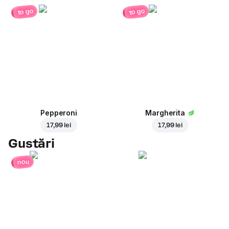
to go
to go
Pepperoni
Margherita
17,99 lei
17,99 lei
Gustări
nou