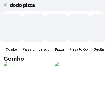
dodo pizza
Combo
Pizza din belșug
Pizza
Pizza to Go
Gustăr
Combo