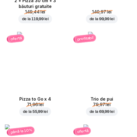
2 + Pizza 30 cm + 3
băuturi gratuite
149,44 lei
140,97 lei
de la
119,99 lei
de la
99,99 lei
profitabil
ofertă
Pizza to Go x 4
Trio de pui
71,96 lei
79,97 lei
de la
55,99 lei
de la
69,99 lei
până la 10%
ofertă