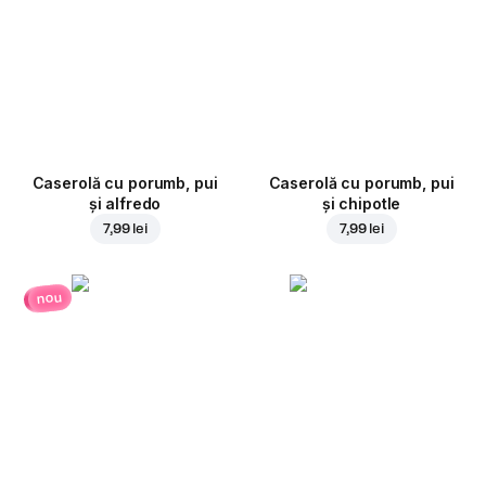
Caserolă cu porumb, pui
Caserolă cu porumb, pui
și alfredo
și chipotle
7,99 lei
7,99 lei
nou