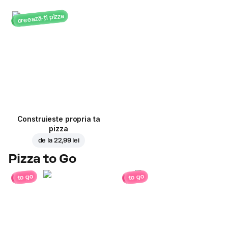
creează-ți pizza
Construieste propria ta
pizza
de la
22,99 lei
Pizza to Go
to go
to go