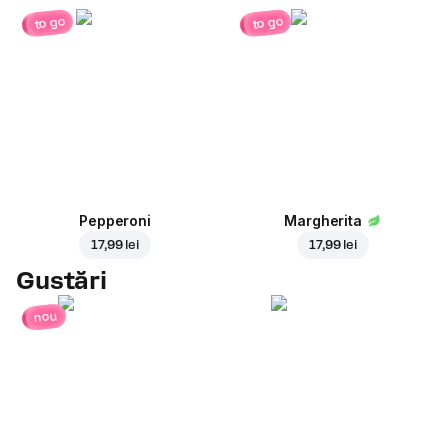
to go
to go
Pepperoni
Margherita
17,99 lei
17,99 lei
Gustări
nou