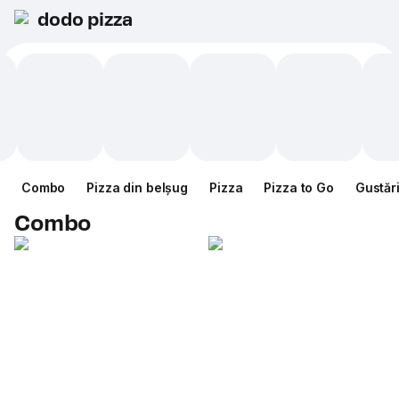
dodo pizza
Combo
Pizza din belșug
Pizza
Pizza to Go
Gustăr
Combo