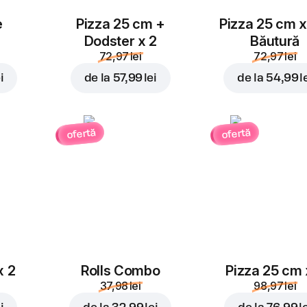
e
Pizza 25 cm +
Pizza 25 cm x
Dodster x 2
Băutură
72,97 lei
72,97 lei
i
de la
57,99 lei
de la
54,99 l
ofertă
ofertă
x 2
Rolls Combo
Pizza 25 cm 
37,98 lei
98,97 lei