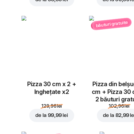
băuturi gratuite
Pizza 30 cm x 2 +
Pizza din belș
Inghețate x2
cm + Pizza 30
2 băuturi grat
129,96 lei
102,96 lei
de la
99,99 lei
de la
82,99 le