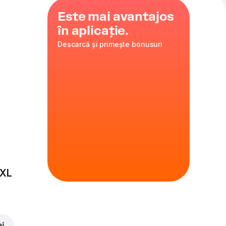
Este mai avantajos
în aplicație.
Descarcă și primește bonusuri
erfecte pentru a
i, dublă plăcere!
val și mozzarella
 XL
oare
hăr și lapte
ei