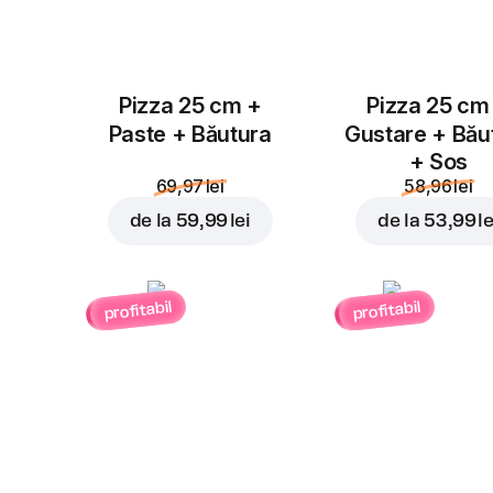
Pizza 25 cm +
Pizza 25 cm
Paste + Băutura
Gustare + Bău
+ Sos
69,97 lei
58,96 lei
de la
59,99 lei
de la
53,99 le
profitabil
profitabil