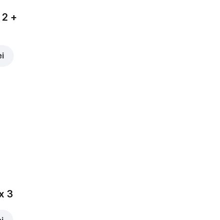
 2 +
ei
x 3