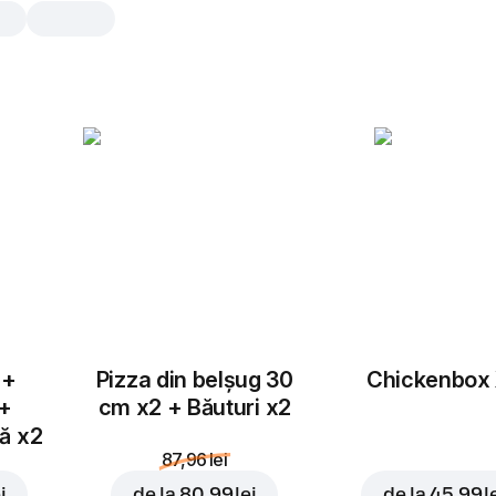
Rolls Combo
O porție sățioasă și una dulce, p
satisface orice poftă. Două gustur
Cheese Rolls
16 buc., 284 gr
Rulouri cu sos de casca
Înlocuiește
 +
Pizza din belșug 30
Chickenbox
 +
cm x2 + Băuturi x2
tă x2
Sweet Rolls Meriș
87,96 lei
16 buc.
Rulouri cu merișoare, za
i
de la
80,99 lei
de la
45,99 l
condensat