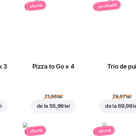
profitabil
ofertă
x 3
Pizza to Go x 4
Trio de pu
71,96 lei
79,97 lei
i
de la
55,99 lei
de la
69,99 l
ofertă
ofertă