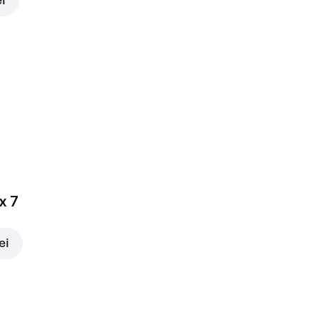
ei
x 7
ei