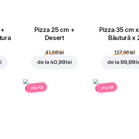
 +
Pizza 25 cm +
Pizza 35 cm x
tura
Desert
Băutură x 
41,98 lei
127,96 lei
i
de la
40,99 lei
de la
99,99 l
ofertă
ofertă