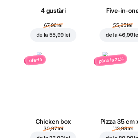
4 gustări
Five-in-on
67,96 lei
55,95 lei
de la
55,99 lei
de la
46,99 le
până la 21%
ofertă
Chicken box
Pizza 35 cm 
30,97 lei
113,98 lei