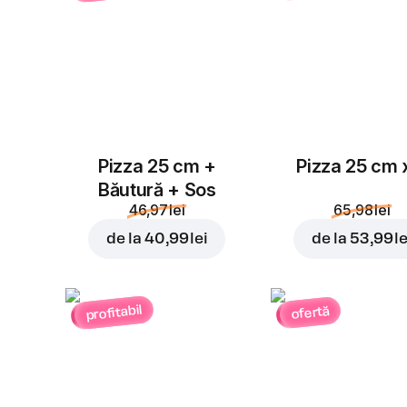
Pizza 25 cm +
Pizza 25 cm 
Băutură + Sos
46,97 lei
65,98 lei
de la
40,99 lei
de la
53,99 le
profitabil
ofertă