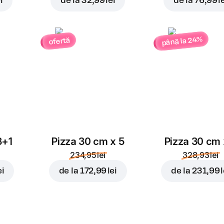
i
de la
32,99 lei
de la
76,99 l
până la 24%
ofertă
3+1
Pizza 30 cm x 5
Pizza 30 cm 
234,95 lei
328,93 lei
ei
de la
172,99 lei
de la
231,99 l