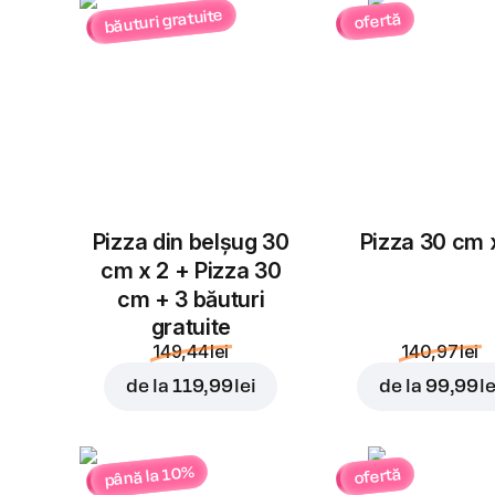
băuturi gratuite
ofertă
Pizza din belșug 30
Pizza 30 cm 
cm x 2 + Pizza 30
cm + 3 băuturi
gratuite
149,44 lei
140,97 lei
de la
119,99 lei
de la
99,99 le
până la 10%
ofertă