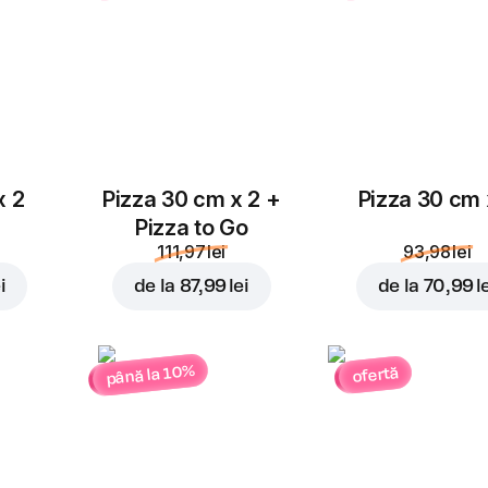
x 2
Pizza 30 cm x 2 +
Pizza 30 cm 
Pizza to Go
111,97 lei
93,98 lei
i
de la
87,99 lei
de la
70,99 l
până la 10%
ofertă