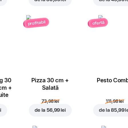
Înlocuiește
profitabil
ofertă
ug 30
Pizza 30 cm +
Pesto Com
32,99 lei
 cm +
Salată
37,98 lei
uite
73,98 lei
111,98 lei
În coș
i
de la
56,99 lei
de la
85,99 l