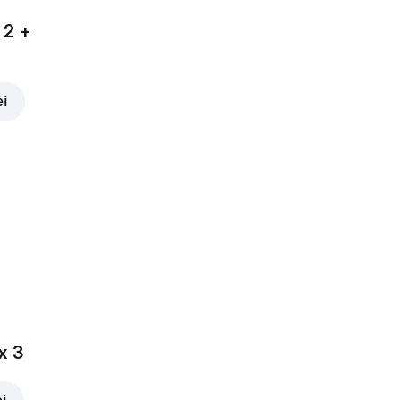
 2 +
ei
x 3