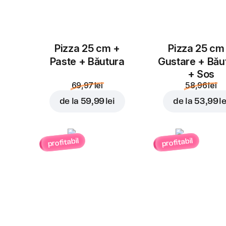
Pizza 25 cm +
Pizza 25 cm
Paste + Băutura
Gustare + Bău
+ Sos
69,97 lei
58,96 lei
de la
59,99 lei
de la
53,99 le
profitabil
profitabil