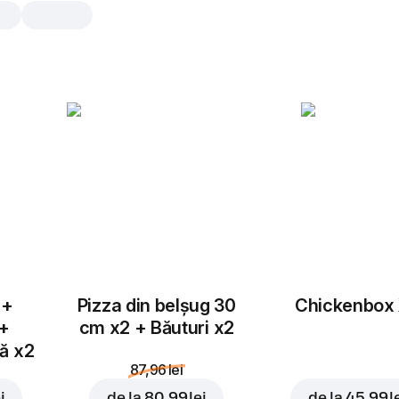
Margherita Classic
30 cm, tradițional aluat, 436 gr
Mozzarella, sos de roșii.
25 cm
30 cm
Tradițional
Subț
Adaugă topping
 +
Pizza din belșug 30
Chickenbox
 +
cm x2 + Băuturi x2
tă x2
87,96 lei
i
de la
80,99 lei
de la
45,99 l