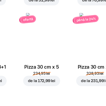
i
de la
32,99 lei
de la
76,99 l
până la 24%
ofertă
3+1
Pizza 30 cm x 5
Pizza 30 cm 
234,95 lei
328,93 lei
ei
de la
172,99 lei
de la
231,99 l