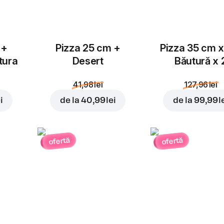
 +
Pizza 25 cm +
Pizza 35 cm x
tura
Desert
Băutură x 
41,98 lei
127,96 lei
i
de la
40,99 lei
de la
99,99 l
ofertă
ofertă