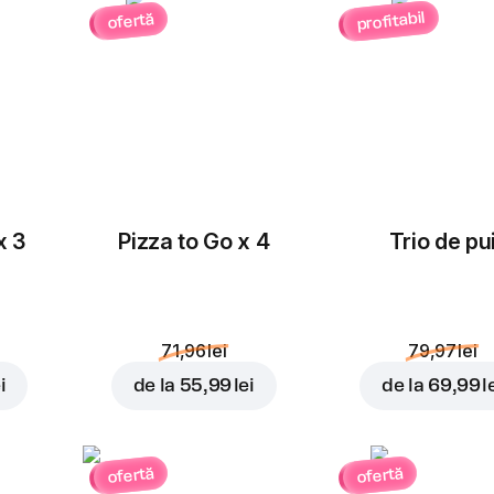
profitabil
ofertă
Masline
Ceapă roșie
rondele
3,00 lei
3,00 lei
x 3
Pizza to Go x 4
Trio de pu
Porumb
Roșii cherry
3,00 lei
3,00 lei
71,96 lei
79,97 lei
i
de la
55,99 lei
de la
69,99 l
Cheddar
Ananas
ofertă
ofertă
4,00 lei
4,00 lei