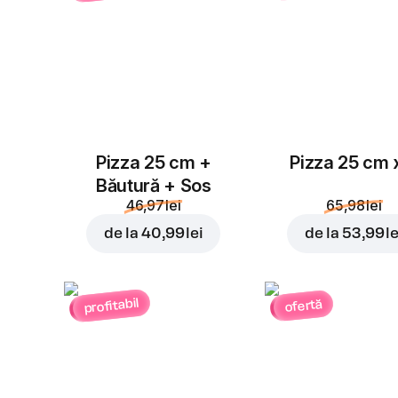
Pizza 25 cm +
Pizza 25 cm 
Băutură + Sos
46,97 lei
65,98 lei
de la
40,99 lei
de la
53,99 le
profitabil
ofertă