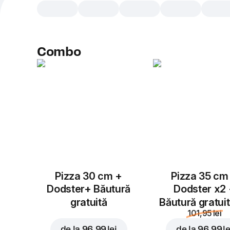
Combo
Pizza 30 cm +
Pizza 35 cm
Dodster+ Băutură
Dodster x2
gratuită
Băutură gratui
101,95 lei
de la
96,99 lei
de la
96,99 le