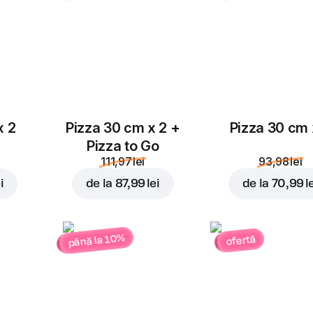
Parmezan
4,00 lei
x 2
Pizza 30 cm x 2 +
Pizza 30 cm 
Pizza to Go
111,97 lei
93,98 lei
i
de la
87,99 lei
de la
70,99 l
până la 10%
ofertă