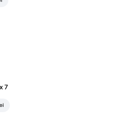
ei
x 7
ei