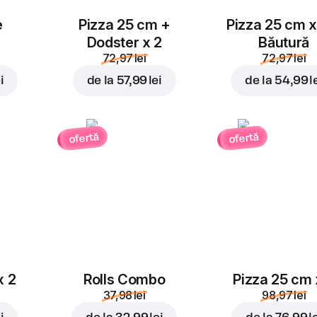
e
Pizza 25 cm +
Pizza 25 cm x
Dodster x 2
Băutură
72,97 lei
72,97 lei
i
de la
57,99 lei
de la
54,99 l
ofertă
ofertă
x 2
Rolls Combo
Pizza 25 cm 
37,98 lei
98,97 lei