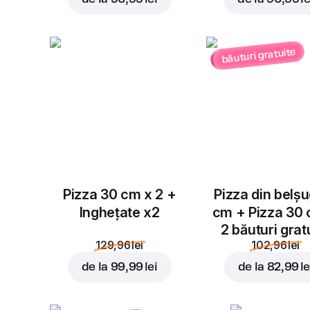
băuturi gratuite
Pizza 30 cm x 2 +
Pizza din belș
Inghețate x2
cm + Pizza 30
2 băuturi grat
129,96 lei
102,96 lei
de la
99,99 lei
de la
82,99 le