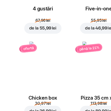
4 gustări
Five-in-on
67,96 lei
55,95 lei
de la
55,99 lei
de la
46,99 le
până la 21%
ofertă
Chicken box
Pizza 35 cm 
30,97 lei
113,98 lei