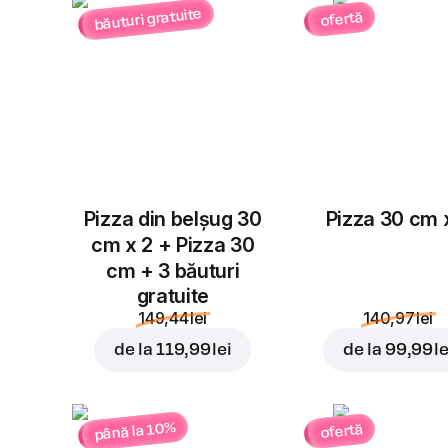
băuturi gratuite
ofertă
Pizza din belșug 30
Pizza 30 cm 
cm x 2 + Pizza 30
cm + 3 băuturi
gratuite
149,44 lei
140,97 lei
de la
119,99 lei
de la
99,99 le
până la 10%
ofertă