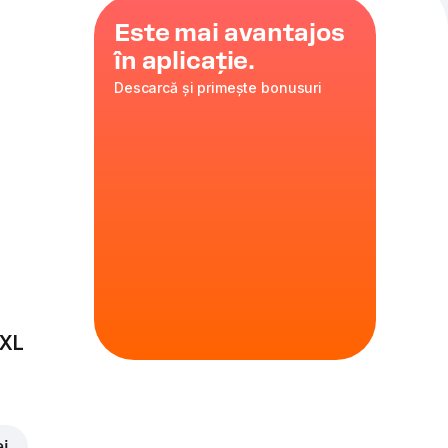
Este mai avantajos
în aplicație.
Descarcă și primește bonusuri
35 cm
ire
 XL
ei