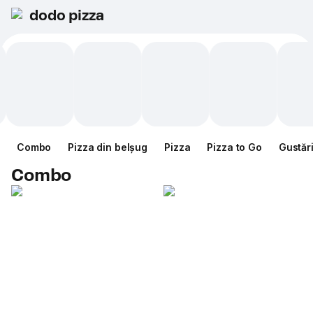
dodo pizza
Combo
Pizza din belșug
Pizza
Pizza to Go
Gustăr
Combo