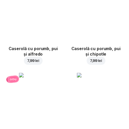
Caserolă cu porumb, pui
Caserolă cu porumb, pui
și alfredo
și chipotle
7,99 lei
7,99 lei
nou