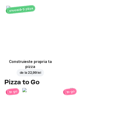
creează-ți pizza
Construieste propria ta
pizza
de la
22,99 lei
Pizza to Go
to go
to go