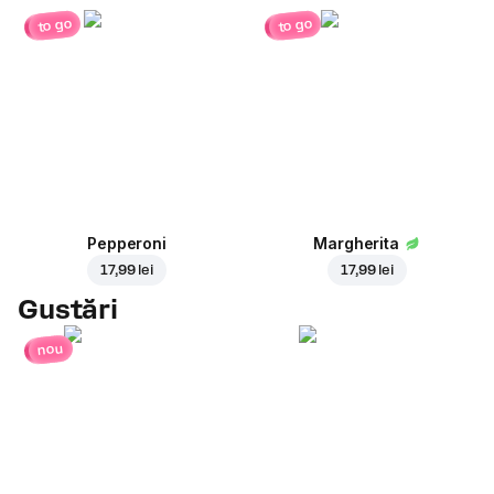
to go
to go
Pepperoni
Margherita
17,99 lei
17,99 lei
Gustări
nou