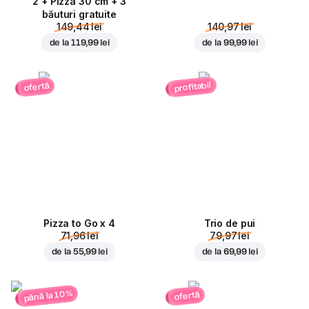
2 + Pizza 30 cm + 3
băuturi gratuite
149,44 lei
140,97 lei
de la
119,99 lei
de la
99,99 lei
profitabil
ofertă
Pizza to Go x 4
Trio de pui
71,96 lei
79,97 lei
de la
55,99 lei
de la
69,99 lei
până la 10%
ofertă