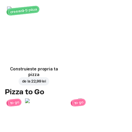
creează-ți pizza
Construieste propria ta
pizza
de la
22,99 lei
Pizza to Go
to go
to go