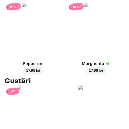
to go
to go
Pepperoni
Margherita
17,99 lei
17,99 lei
Gustări
nou