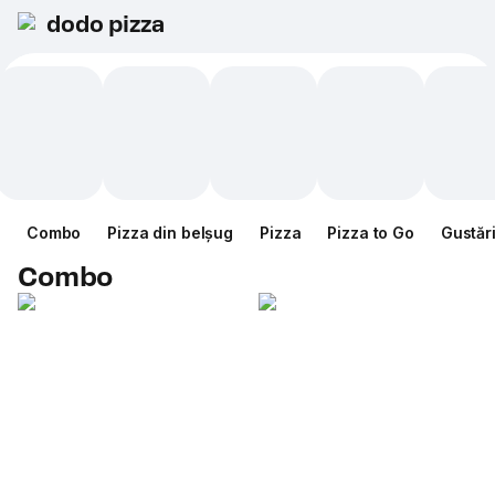
dodo pizza
Combo
Pizza din belșug
Pizza
Pizza to Go
Gustăr
Combo