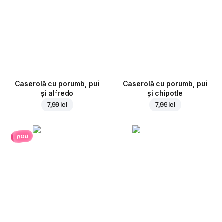
Caserolă cu porumb, pui
Caserolă cu porumb, pui
și alfredo
și chipotle
7,99 lei
7,99 lei
nou