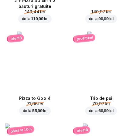
2 + Pizza 30 cm + 3
băuturi gratuite
149,44 lei
140,97 lei
de la
119,99 lei
de la
99,99 lei
profitabil
ofertă
Pizza to Go x 4
Trio de pui
71,96 lei
79,97 lei
de la
55,99 lei
de la
69,99 lei
până la 10%
ofertă