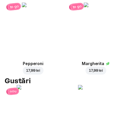
to go
to go
Pepperoni
Margherita
17,99 lei
17,99 lei
Gustări
nou