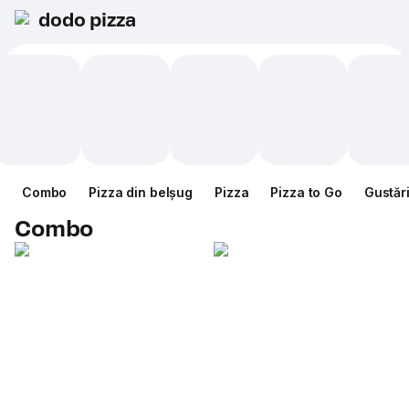
dodo pizza
Combo
Pizza din belșug
Pizza
Pizza to Go
Gustăr
Combo