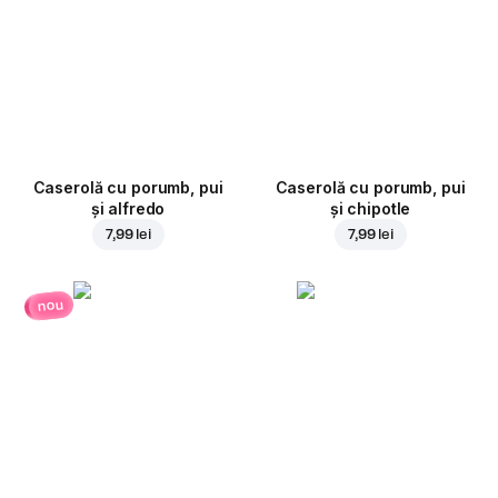
Caserolă cu porumb, pui
Caserolă cu porumb, pui
și alfredo
și chipotle
7,99 lei
7,99 lei
nou