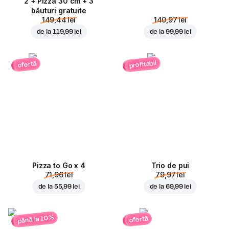
2 + Pizza 30 cm + 3
băuturi gratuite
149,44 lei
140,97 lei
de la
119,99 lei
de la
99,99 lei
profitabil
ofertă
Pizza to Go x 4
Trio de pui
71,96 lei
79,97 lei
de la
55,99 lei
de la
69,99 lei
până la 10%
ofertă