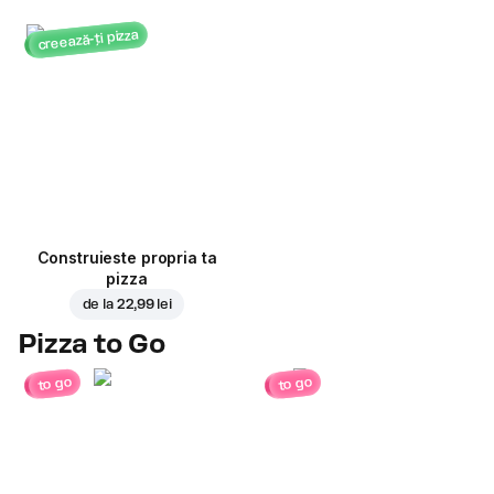
creează-ți pizza
Construieste propria ta
pizza
de la
22,99 lei
Pizza to Go
to go
to go