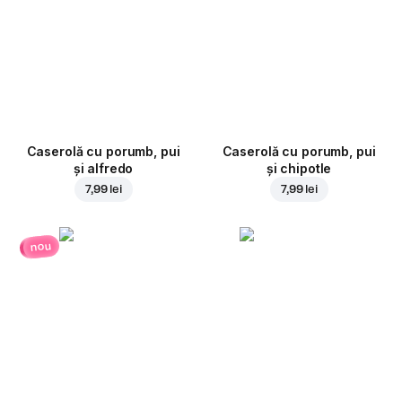
Caserolă cu porumb, pui
Caserolă cu porumb, pui
și alfredo
și chipotle
7,99 lei
7,99 lei
nou