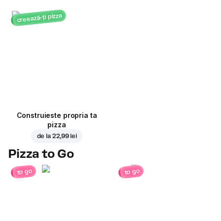
creează-ți pizza
Construieste propria ta
pizza
de la
22,99 lei
Pizza to Go
to go
to go