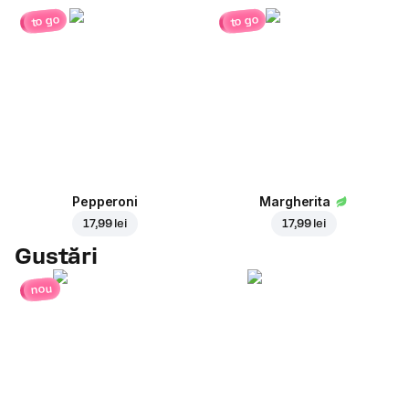
to go
to go
Pepperoni
Margherita
17,99 lei
17,99 lei
Gustări
nou