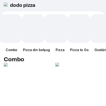
dodo pizza
Combo
Pizza din belșug
Pizza
Pizza to Go
Gustăr
Combo