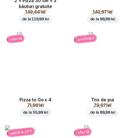
2 + Pizza 30 cm + 3
băuturi gratuite
149,44 lei
140,97 lei
de la
119,99 lei
de la
99,99 lei
profitabil
ofertă
Pizza to Go x 4
Trio de pui
71,96 lei
79,97 lei
de la
55,99 lei
de la
69,99 lei
până la 10%
ofertă