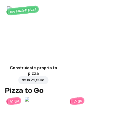
creează-ți pizza
Construieste propria ta
pizza
de la
22,99 lei
Pizza to Go
to go
to go