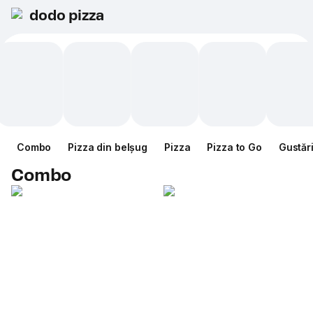
dodo pizza
Combo
Pizza din belșug
Pizza
Pizza to Go
Gustăr
Combo