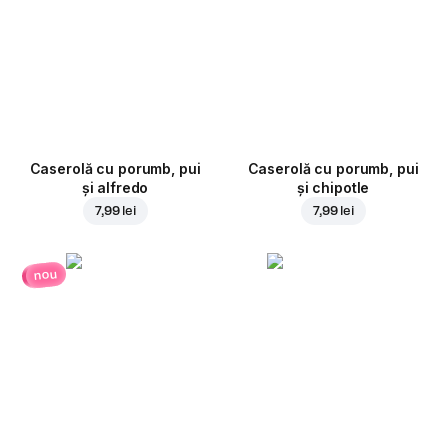
Caserolă cu porumb, pui
Caserolă cu porumb, pui
și alfredo
și chipotle
7,99 lei
7,99 lei
nou