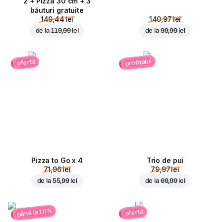
2 + Pizza 30 cm + 3
băuturi gratuite
149,44 lei
140,97 lei
de la
119,99 lei
de la
99,99 lei
profitabil
ofertă
Pizza to Go x 4
Trio de pui
71,96 lei
79,97 lei
de la
55,99 lei
de la
69,99 lei
până la 10%
ofertă