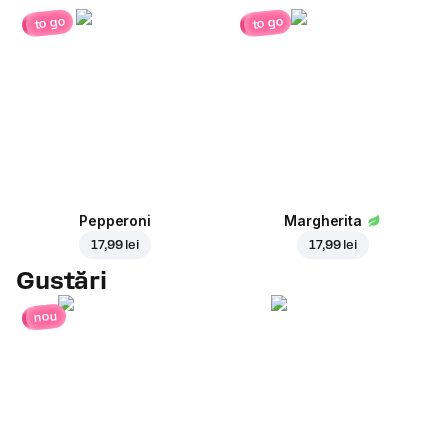
to go
to go
Pepperoni
Margherita
17,99 lei
17,99 lei
Gustări
nou