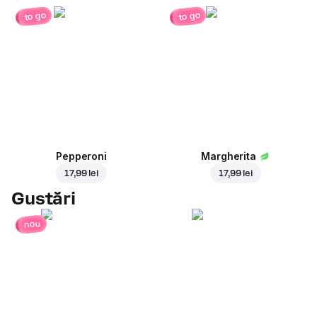
to go
to go
Pepperoni
Margherita
17,99 lei
17,99 lei
Gustări
nou