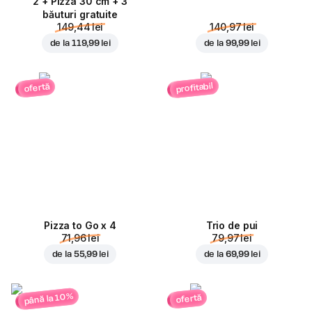
2 + Pizza 30 cm + 3
băuturi gratuite
149,44 lei
140,97 lei
de la
119,99 lei
de la
99,99 lei
profitabil
ofertă
Pizza to Go x 4
Trio de pui
71,96 lei
79,97 lei
de la
55,99 lei
de la
69,99 lei
până la 10%
ofertă