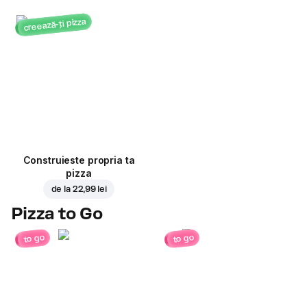
creează-ți pizza
Construieste propria ta
pizza
de la
22,99 lei
Pizza to Go
to go
to go