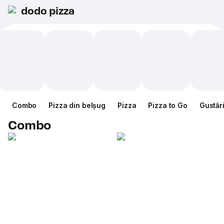
dodo pizza
Combo
Pizza din belșug
Pizza
Pizza to Go
Gustăr
Combo