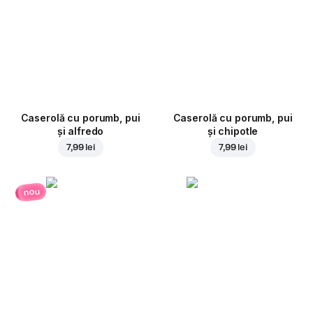
Caserolă cu porumb, pui
Caserolă cu porumb, pui
și alfredo
și chipotle
7,99 lei
7,99 lei
nou