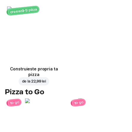
creează-ți pizza
Construieste propria ta
pizza
de la
22,99 lei
Pizza to Go
to go
to go