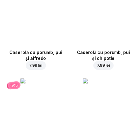
Caserolă cu porumb, pui
Caserolă cu porumb, pui
și alfredo
și chipotle
7,99 lei
7,99 lei
nou