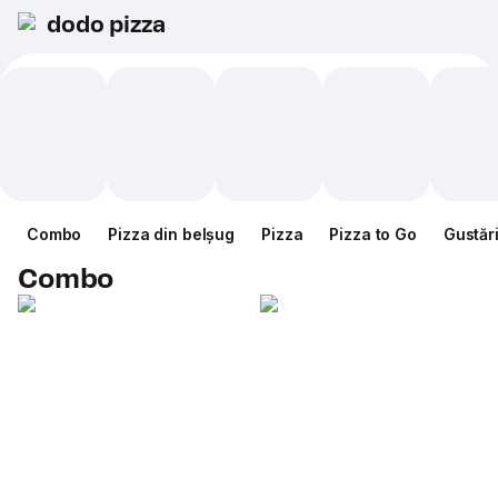
dodo pizza
Combo
Pizza din belșug
Pizza
Pizza to Go
Gustăr
Combo