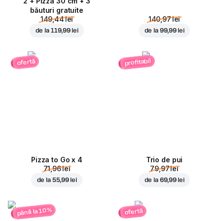
2 + Pizza 30 cm + 3
băuturi gratuite
149,44 lei
140,97 lei
de la
119,99 lei
de la
99,99 lei
profitabil
ofertă
Pizza to Go x 4
Trio de pui
71,96 lei
79,97 lei
de la
55,99 lei
de la
69,99 lei
până la 10%
ofertă