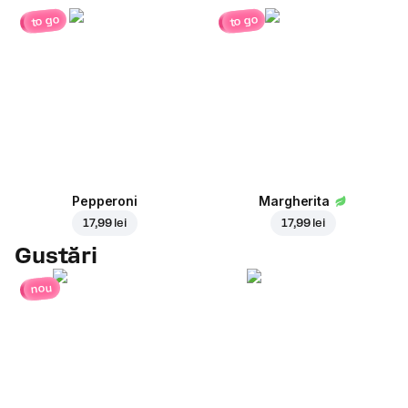
to go
to go
Pepperoni
Margherita
17,99 lei
17,99 lei
Gustări
nou