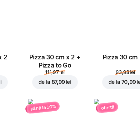
x 2
Pizza 30 cm x 2 +
Pizza 30 cm 
Pizza to Go
111,97 lei
93,98 lei
i
de la
87,99 lei
de la
70,99 l
până la 10%
ofertă