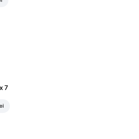
ei
x 7
ei