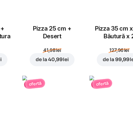
 +
Pizza 25 cm +
Pizza 35 cm x
tura
Desert
Băutură x 
41,98 lei
127,96 lei
i
de la
40,99 lei
de la
99,99 l
ofertă
ofertă