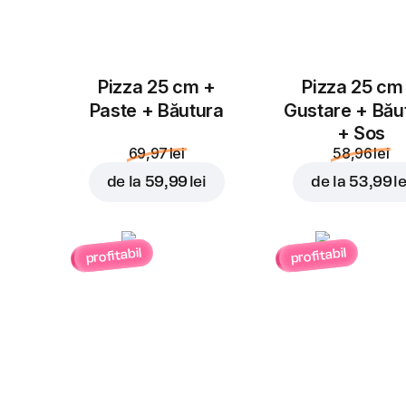
Pizza 25 cm +
Pizza 25 cm
Paste + Băutura
Gustare + Bău
+ Sos
69,97 lei
58,96 lei
de la
59,99 lei
de la
53,99 le
profitabil
profitabil