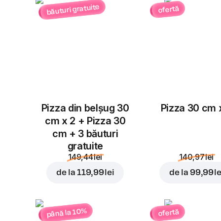
băuturi gratuite
ofertă
Pizza din belșug 30
Pizza 30 cm 
cm x 2 + Pizza 30
cm + 3 băuturi
gratuite
149,44 lei
140,97 lei
de la
119,99 lei
de la
99,99 le
până la 10%
ofertă