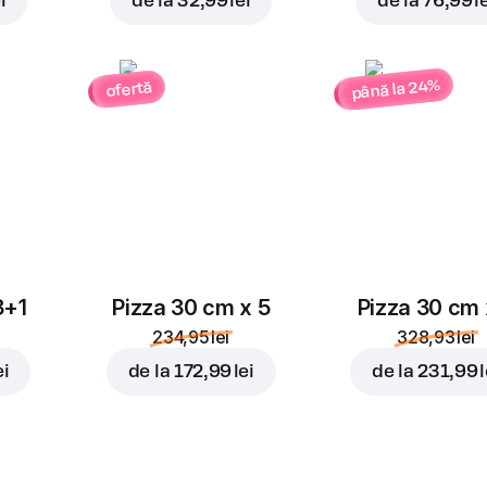
i
de la
32,99 lei
de la
76,99 l
până la 24%
ofertă
3+1
Pizza 30 cm x 5
Pizza 30 cm 
234,95 lei
328,93 lei
ei
de la
172,99 lei
de la
231,99 l