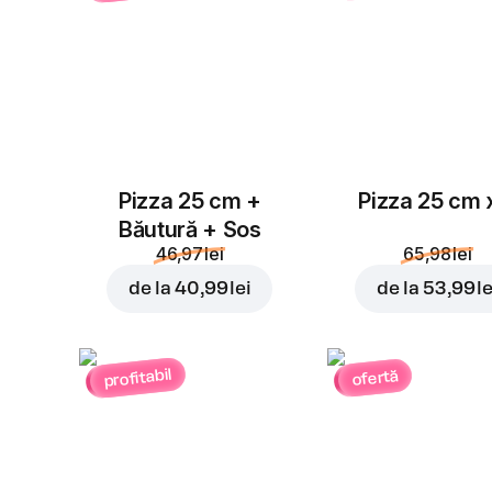
Pizza 25 cm +
Pizza 25 cm 
Băutură + Sos
46,97 lei
65,98 lei
de la
40,99 lei
de la
53,99 le
profitabil
ofertă