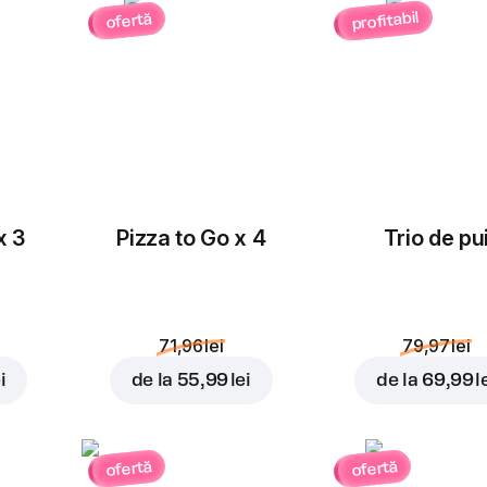
profitabil
ofertă
x 3
Pizza to Go x 4
Trio de pu
71,96 lei
79,97 lei
i
de la
55,99 lei
de la
69,99 l
ofertă
ofertă