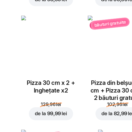
băuturi gratuite
Pizza 30 cm x 2 +
Pizza din belș
Inghețate x2
cm + Pizza 30
2 băuturi grat
129,96 lei
102,96 lei
de la
99,99 lei
de la
82,99 le