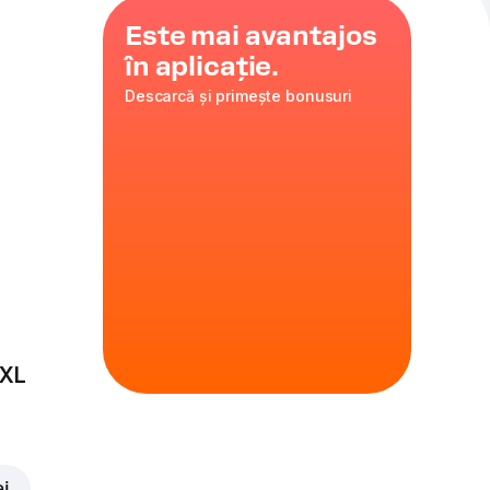
Este mai avantajos
în aplicație.
Descarcă și primește bonusuri
 cu pizza
at pentru cei
iecare mușcătură.
c
 345 gr
.
 XL
sonalizează
 de garanție Returnable
ei