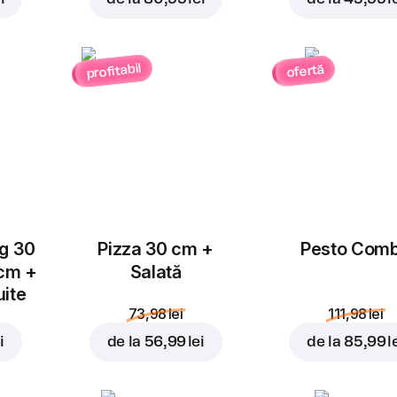
Per
Înlocuiește
profitabil
ofertă
Magnet Pepperobi
1 buc.
Un magnet UGC aleatori
World
ug 30
Pizza 30 cm +
Pesto Com
28,99 lei
 cm +
Salată
36,97 lei
uite
73,98 lei
111,98 lei
În coș
i
de la
56,99 lei
de la
85,99 l