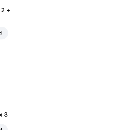
 2 +
ei
x 3