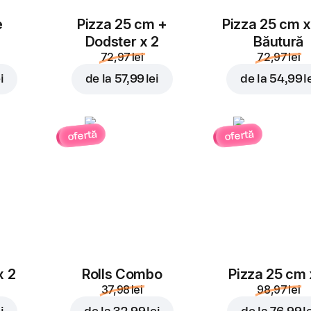
e
Pizza 25 cm +
Pizza 25 cm x
Dodster x 2
Băutură
72,97 lei
72,97 lei
i
de la
57,99 lei
de la
54,99 l
ofertă
ofertă
x 2
Rolls Combo
Pizza 25 cm 
37,98 lei
98,97 lei