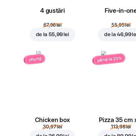
4 gustări
Five-in-on
67,96 lei
55,95 lei
de la
55,99 lei
de la
46,99 le
până la 21%
ofertă
Chicken box
Pizza 35 cm 
30,97 lei
113,98 lei