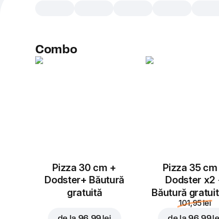
Combo
Pizza 30 cm +
Pizza 35 cm
Dodster+ Băutură
Dodster x2
gratuită
Băutură gratui
101,95 lei
de la
96,99 lei
de la
96,99 le