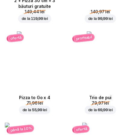
2 + Pizza 30 cm + 3
băuturi gratuite
149,44 lei
140,97 lei
de la
119,99 lei
de la
99,99 lei
profitabil
ofertă
Pizza to Go x 4
Trio de pui
71,96 lei
79,97 lei
de la
55,99 lei
de la
69,99 lei
până la 10%
ofertă