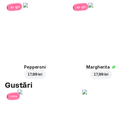
to go
to go
Pepperoni
Margherita
17,99 lei
17,99 lei
Gustări
nou