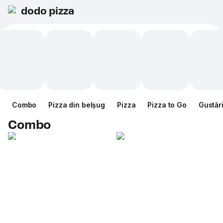
dodo pizza
Combo
Pizza din belșug
Pizza
Pizza to Go
Gustăr
Combo