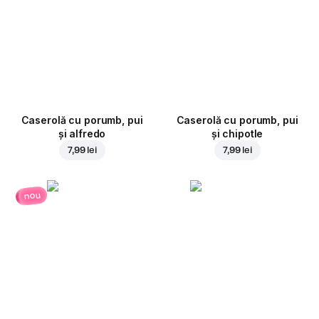
Caserolă cu porumb, pui
Caserolă cu porumb, pui
și alfredo
și chipotle
7,99 lei
7,99 lei
nou