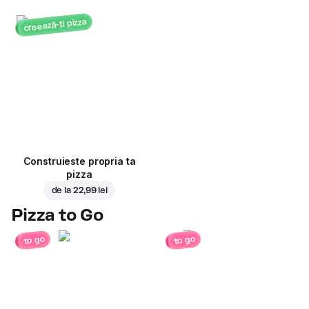
creează-ți pizza
Construieste propria ta
pizza
de la
22,99 lei
Pizza to Go
to go
to go