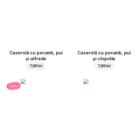
Caserolă cu porumb, pui
Caserolă cu porumb, pui
și alfredo
și chipotle
7,99 lei
7,99 lei
nou