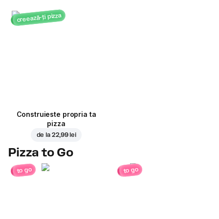
creează-ți pizza
Construieste propria ta
pizza
de la
22,99 lei
Pizza to Go
to go
to go