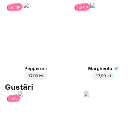
to go
to go
Pepperoni
Margherita
17,99 lei
17,99 lei
Gustări
nou