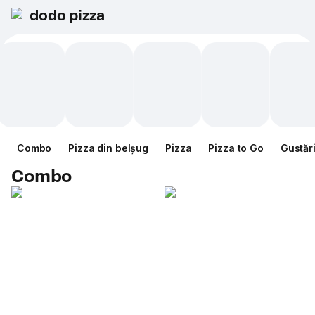
dodo pizza
Combo
Pizza din belșug
Pizza
Pizza to Go
Gustăr
Combo