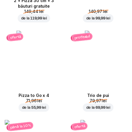
2 + Pizza 30 cm + 3
băuturi gratuite
149,44 lei
140,97 lei
de la
119,99 lei
de la
99,99 lei
profitabil
ofertă
Pizza to Go x 4
Trio de pui
71,96 lei
79,97 lei
de la
55,99 lei
de la
69,99 lei
până la 10%
ofertă