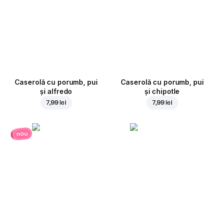
Caserolă cu porumb, pui
Caserolă cu porumb, pui
și alfredo
și chipotle
7,99 lei
7,99 lei
nou