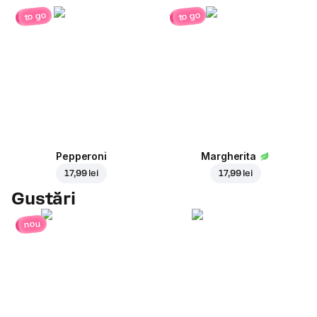
to go
to go
Pepperoni
Margherita
17,99 lei
17,99 lei
Gustări
nou