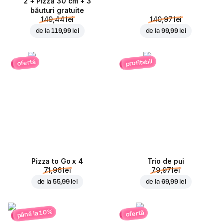
2 + Pizza 30 cm + 3
băuturi gratuite
149,44 lei
140,97 lei
de la
119,99 lei
de la
99,99 lei
profitabil
ofertă
Pizza to Go x 4
Trio de pui
71,96 lei
79,97 lei
de la
55,99 lei
de la
69,99 lei
până la 10%
ofertă