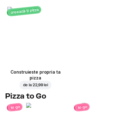
creează-ți pizza
Construieste propria ta
pizza
de la
22,99 lei
Pizza to Go
to go
to go