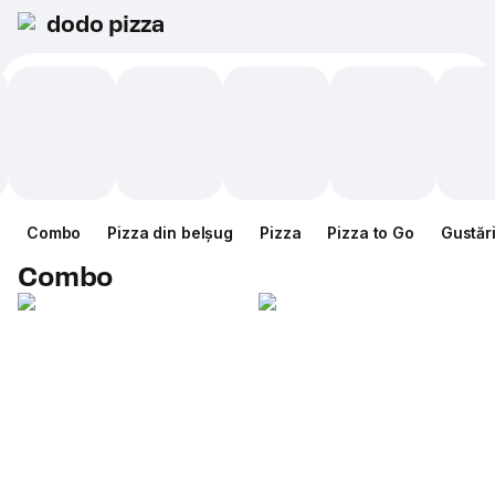
dodo pizza
Combo
Pizza din belșug
Pizza
Pizza to Go
Gustăr
Combo