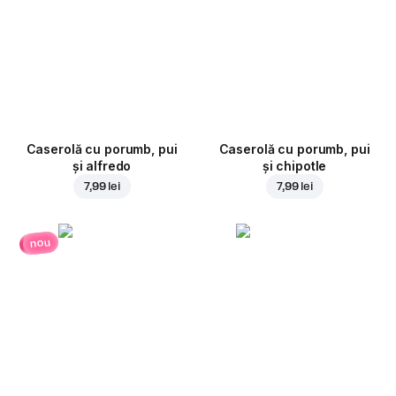
Caserolă cu porumb, pui
Caserolă cu porumb, pui
și alfredo
și chipotle
7,99 lei
7,99 lei
nou