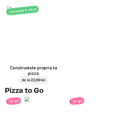
creează-ți pizza
Construieste propria ta
pizza
de la
22,99 lei
Pizza to Go
to go
to go