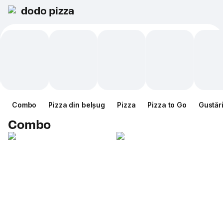
dodo pizza
Combo
Pizza din belșug
Pizza
Pizza to Go
Gustăr
Combo