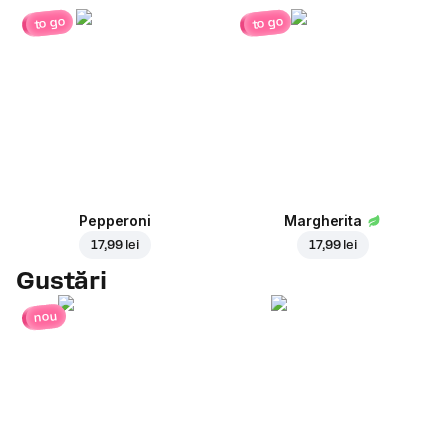
to go
to go
Pepperoni
Margherita
17,99 lei
17,99 lei
Gustări
nou