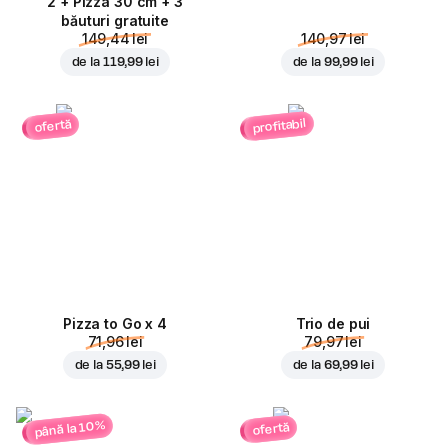
2 + Pizza 30 cm + 3
băuturi gratuite
149,44 lei
140,97 lei
de la
119,99 lei
de la
99,99 lei
profitabil
ofertă
Pizza to Go x 4
Trio de pui
71,96 lei
79,97 lei
de la
55,99 lei
de la
69,99 lei
până la 10%
ofertă