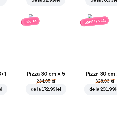
i
de la
32,99 lei
de la
76,99 l
până la 24%
ofertă
3+1
Pizza 30 cm x 5
Pizza 30 cm 
234,95 lei
328,93 lei
ei
de la
172,99 lei
de la
231,99 l