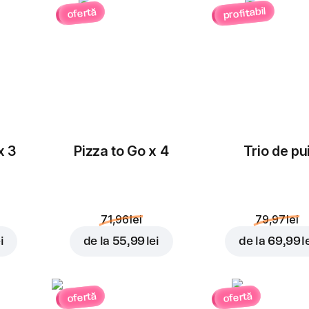
profitabil
ofertă
x 3
Pizza to Go x 4
Trio de pu
71,96 lei
79,97 lei
i
de la
55,99 lei
de la
69,99 l
ofertă
ofertă