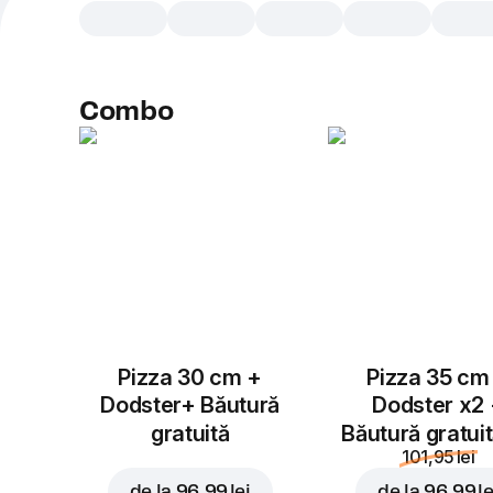
Combo
Pizza 30 cm +
Pizza 35 cm
Dodster+ Băutură
Dodster x2
gratuită
Băutură gratui
101,95 lei
de la
96,99 lei
de la
96,99 le