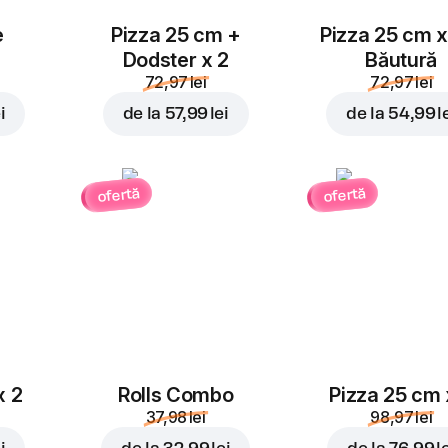
e
Pizza 25 cm +
Pizza 25 cm x
Dodster x 2
Băutură
72,97 lei
72,97 lei
i
de la
57,99 lei
de la
54,99 l
ofertă
ofertă
x 2
Rolls Combo
Pizza 25 cm 
37,98 lei
98,97 lei