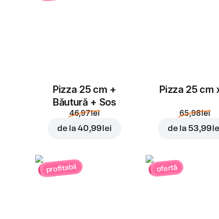
Pizza 25 cm +
Pizza 25 cm 
Băutură + Sos
46,97 lei
65,98 lei
de la
40,99 lei
de la
53,99 le
profitabil
ofertă