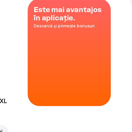
Este mai avantajos
în aplicație.
Descarcă și primește bonusuri
zarella
,
 XL
ei