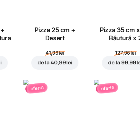
 +
Pizza 25 cm +
Pizza 35 cm x
tura
Desert
Băutură x 
41,98 lei
127,96 lei
i
de la
40,99 lei
de la
99,99 l
ofertă
ofertă