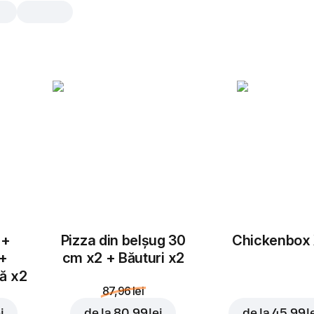
Starter Carne
1 buc., 166 gr
Sos chipotle
,
rosii proaspete
,
moz
lipie 25cm
,
piept de pui
1 buc.
 +
Pizza din belșug 30
Chickenbox
 +
cm x2 + Băuturi x2
tă x2
87,96 lei
i
de la
80,99 lei
de la
45,99 l