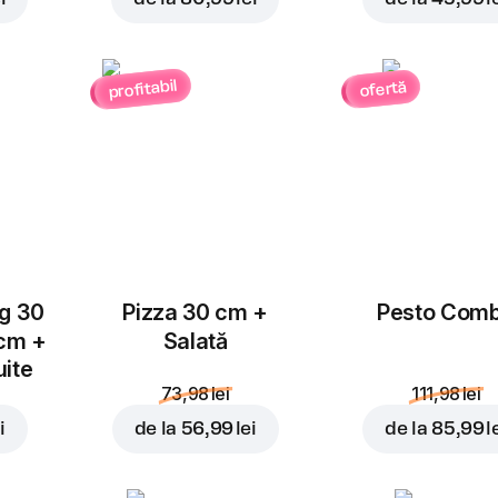
profitabil
ofertă
Adăugați pentru
15,99 
ug 30
Pizza 30 cm +
Pesto Com
 cm +
Salată
uite
73,98 lei
111,98 lei
i
de la
56,99 lei
de la
85,99 l