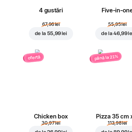
4 gustări
Five-in-on
67,96 lei
55,95 lei
de la
55,99 lei
de la
46,99 le
până la 21%
ofertă
Chicken box
Pizza 35 cm 
30,97 lei
113,98 lei