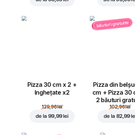
băuturi gratuite
Pizza 30 cm x 2 +
Pizza din belș
Inghețate x2
cm + Pizza 30
2 băuturi grat
129,96 lei
102,96 lei
de la
99,99 lei
de la
82,99 le