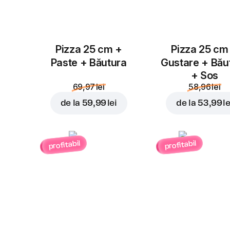
Pizza 25 cm +
Pizza 25 cm
Paste + Băutura
Gustare + Bău
+ Sos
69,97 lei
58,96 lei
de la
59,99 lei
de la
53,99 le
profitabil
profitabil