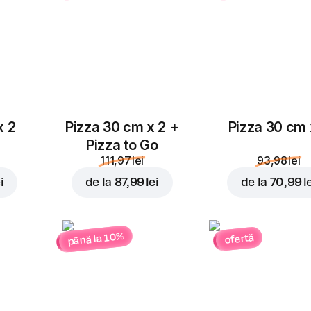
x 2
Pizza 30 cm x 2 +
Pizza 30 cm 
Pizza to Go
111,97 lei
93,98 lei
i
de la
87,99 lei
de la
70,99 l
până la 10%
ofertă