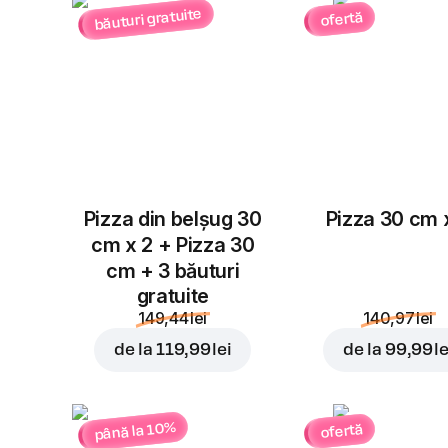
băuturi gratuite
ofertă
Pizza din belșug 30
Pizza 30 cm 
cm x 2 + Pizza 30
cm + 3 băuturi
gratuite
149,44 lei
140,97 lei
de la
119,99 lei
de la
99,99 le
până la 10%
ofertă