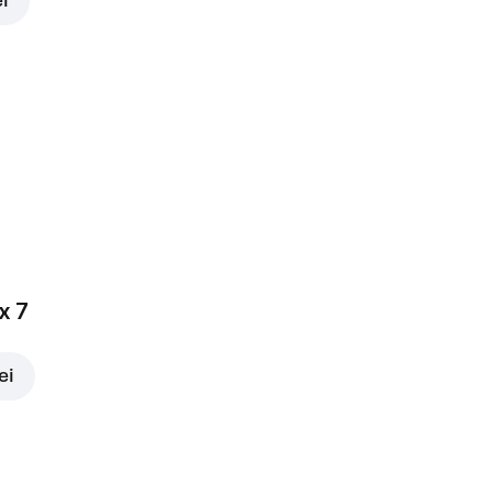
ei
x 7
ei