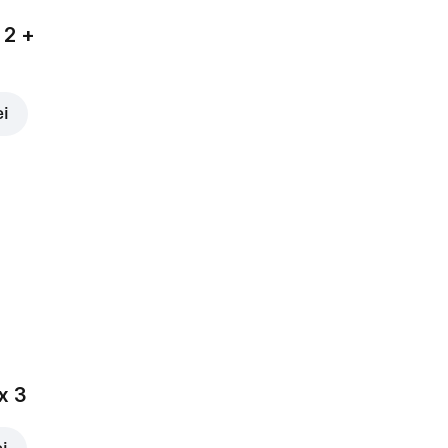
 2 +
ei
x 3