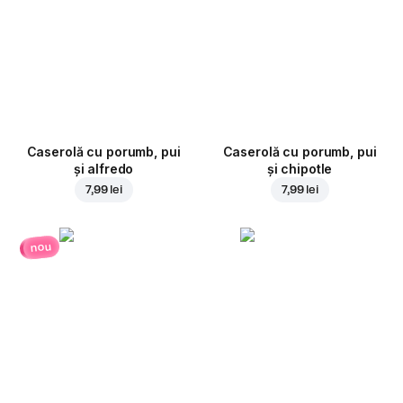
Caserolă cu porumb, pui
Caserolă cu porumb, pui
și alfredo
și chipotle
7,99 lei
7,99 lei
nou