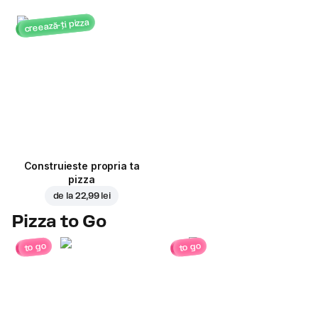
creează-ți pizza
Construieste propria ta
pizza
de la
22,99 lei
Pizza to Go
to go
to go