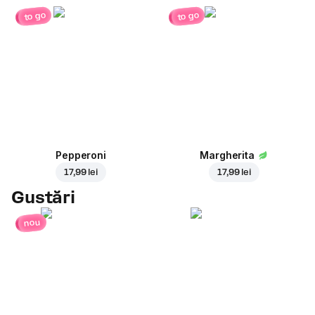
to go
to go
Pepperoni
Margherita
17,99 lei
17,99 lei
Gustări
nou