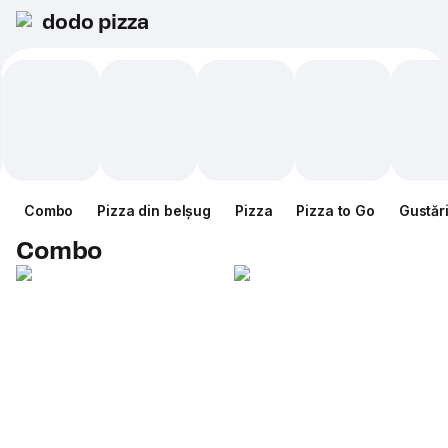
dodo pizza
Combo
Pizza din belșug
Pizza
Pizza to Go
Gustăr
Combo