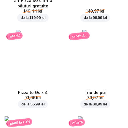
2 + Pizza 30 cm + 3
băuturi gratuite
149,44 lei
140,97 lei
de la
119,99 lei
de la
99,99 lei
profitabil
ofertă
Pizza to Go x 4
Trio de pui
71,96 lei
79,97 lei
de la
55,99 lei
de la
69,99 lei
până la 10%
ofertă